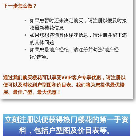
世嘉堡楼花项目
下一步怎么做？
密西沙加社区介绍
如果您暂时还未决定购买，请注册以便及时接
收最新楼花信息
密西沙加楼花项目
如果您想咨询具体楼花信息，请注册并留下您
的具体问题
奥克维尔社区介绍
如果您是地产经纪，请注册并勾选“地产经
奥克维尔楼花项目
纪”选项。
列治文山楼花项目
通过我们购买楼花可以享受VVIP客户专享优惠，请注册以
旺市楼花项目
便可以及时收到户型图和价目表。我们将为您提供最优楼
层、最佳户型、最大优惠！
万锦楼花项目
新居民
立刻注册以便获得热门楼花的第一手资
新移民指南
料，包括户型图及价目表等。
留学生指南