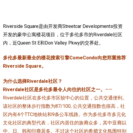
实用链接
Riverside Square是由开发商Streetcar Developments投资
加拿大房地产网站
开发的豪华公寓楼花项目，位于多伦多市的Riverdale社区
大多伦多教育网站
内，近Queen St E和Don Valley Pkwy的交界处。
大多伦多医疗机构
多伦多最新最全的楼花搜索引擎ComeCondo向您郑重推荐
加拿大银行贷款机构
Riverside Square。
大多伦多交通网络
为什么选择Riverdale社区？
常用查询工具
Riverdale社区是多伦多最令人向往的社区之一。
——
Riverdale社区在多伦多市区较中心的位置，公共交通便利。
地产杂谈
该社区的整体步行指数为87/100, 公共交通指数也很高，社
区内有4个TTC地铁站和9条公车线路。作为多伦多市多元化
走近加拿大
文化社区的典型代表，社区内居住的族裔众多，其中亚裔以
中、日、韩和印裔居多。不过这个社区的希腊文化氛围特别
为什么移民加拿大