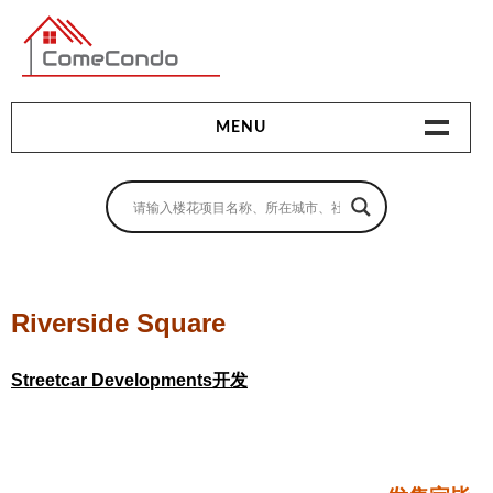
多伦多最新最全的楼花搜索引擎
MENU
地产相关
地产知识
买房指南
Riverside Square
卖房指南
Streetcar Developments开发
贷款指南
租房指南
查询房源