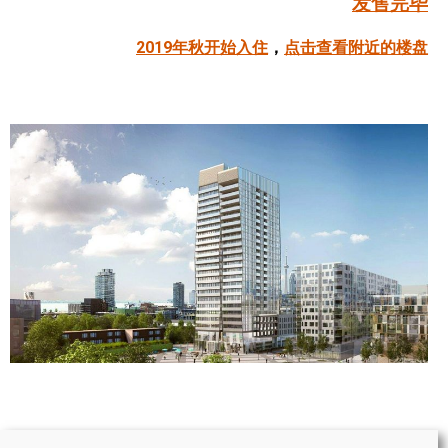
发售完毕
帮您卖房
2019年秋开始入住
，
点击查看附近的楼盘
多伦多地产
楼花大全
大多伦多地区楼花开发商名录
楼花地图
楼花转让专区
多伦多市中心楼花项目
怡陶碧谷社区介绍
怡陶碧谷楼花项目
北约克楼花项目