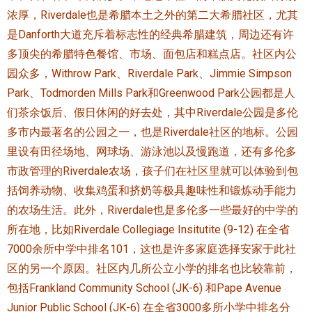
浓厚，Riverdale也是希腊本土之外的第二大希腊社区，尤其
加拿大的历史文化
是Danforth大道充斥着标志性的经典希腊建筑，周边还有许
多顶尖的希腊特色餐馆、市场、面包店和糕点店。社区内公
加拿大社会保险系统
园众多，Withrow Park、Riverdale Park、Jimmie Simpson
定居安大略省
Park、Todmorden Mills Park和Greenwood Park公园都是人
们茶余饭后、假日休闲的好去处，其中Riverdale公园是多伦
安大略省免费医疗保险
多市内最著名的公园之一，也是Riverdale社区的地标。公园
加拿大的福利制度
里设有田径场地、网球场、游泳池以及慢跑道，还有多伦多
市政管理的Riverdale农场，孩子们在社区里就可以体验到包
吃货眼中的加拿大地图
括饲养动物、收集鸡蛋和挤奶等极具趣味性和锻炼动手能力
的农场生活。此外，Riverdale也是多伦多一些最好的中学的
所在地，比如Riverdale Collegiage Insitutite (9-12) 在全省
7000余所中学中排名101，这也是许多家庭选择安家于此社
区的另一个原因。社区内几所公立小学的排名也比较靠前，
包括
Frankland Community School (JK-6)
和
Pape Avenue
Junior Public School (JK-6)
在全省3000多所小学中排名分