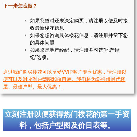
世嘉堡楼花项目
下一步怎么做？
密西沙加社区介绍
如果您暂时还未决定购买，请注册以便及时接
收最新楼花信息
密西沙加楼花项目
如果您想咨询具体楼花信息，请注册并留下您
的具体问题
奥克维尔社区介绍
如果您是地产经纪，请注册并勾选“地产经
奥克维尔楼花项目
纪”选项。
列治文山楼花项目
通过我们购买楼花可以享受VVIP客户专享优惠，请注册以
便可以及时收到户型图和价目表。我们将为您提供最优楼
旺市楼花项目
层、最佳户型、最大优惠！
万锦楼花项目
新居民
立刻注册以便获得热门楼花的第一手资
新移民指南
料，包括户型图及价目表等。
留学生指南