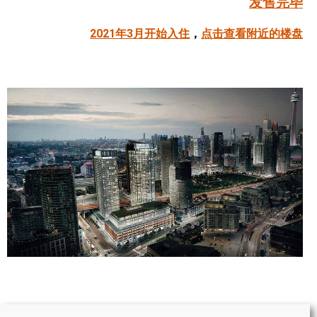
发售完毕
帮您卖房
2021年3月开始入住
，
点击查看附近的楼盘
多伦多地产
楼花大全
大多伦多地区楼花开发商名录
楼花地图
楼花转让专区
多伦多市中心楼花项目
怡陶碧谷社区介绍
怡陶碧谷楼花项目
北约克楼花项目