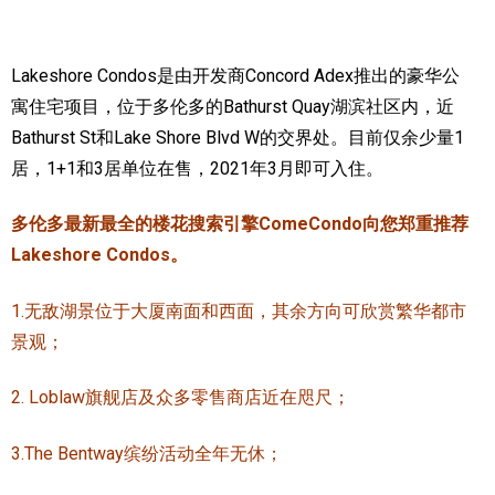
实用链接
Lakeshore Condos是由开发商Concord Adex推出的豪华公
加拿大房地产网站
寓住宅项目，位于多伦多的Bathurst Quay湖滨社区内，近
Bathurst St和Lake Shore Blvd W的交界处。
目前仅余少量1
大多伦多教育网站
居，1+1和3居单位在售，2021年3月即可入住。
大多伦多医疗机构
多伦多最新最全的楼花搜索引擎ComeCondo向您郑重推荐
加拿大银行贷款机构
Lakeshore Condos。
大多伦多交通网络
1.无敌湖景位于大厦南面和西面，其余方向可欣赏繁华都市
常用查询工具
景观；
地产杂谈
2. Loblaw旗舰店及众多零售商店近在咫尺；
走近加拿大
3.The Bentway缤纷活动全年无休；
为什么移民加拿大