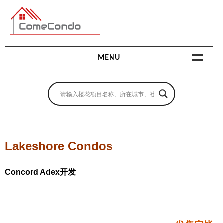
多伦多最新最全的楼花搜索引擎
MENU
地产相关
地产知识
买房指南
Lakeshore Condos
卖房指南
Concord Adex开发
贷款指南
租房指南
查询房源