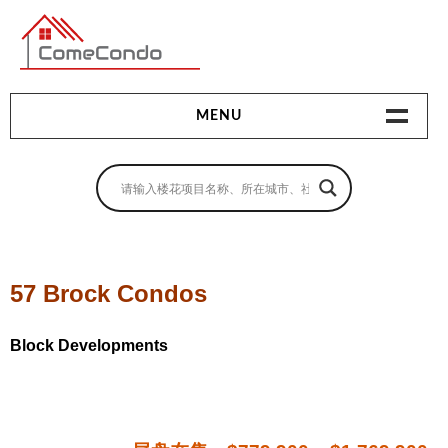
多伦多最新最全的楼花搜索引擎
MENU
地产相关
地产知识
买房指南
57 Brock Condos
卖房指南
Block Developments
贷款指南
租房指南
查询房源