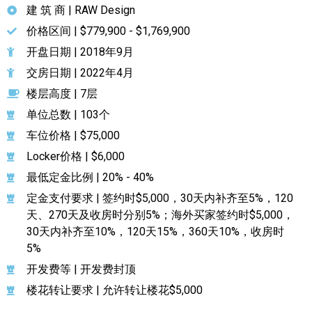
建 筑 商 | RAW Design
加拿大的历史文化
价格区间 | $779,900 - $1,769,900
开盘日期 | 2018年9月
加拿大社会保险系统
交房日期 | 2022年4月
定居安大略省
楼层高度 | 7层
安大略省免费医疗保险
单位总数 | 103个
车位价格 | $75,000
加拿大的福利制度
Locker价格 | $6,000
吃货眼中的加拿大地图
最低定金比例 | 20% - 40%
定金支付要求 | 签约时$5,000，30天内补齐至5%，120
天、270天及收房时分别5%；海外买家签约时$5,000，
30天内补齐至10%，120天15%，360天10%，收房时
5%
开发费等 | 开发费封顶
楼花转让要求 | 允许转让楼花$5,000