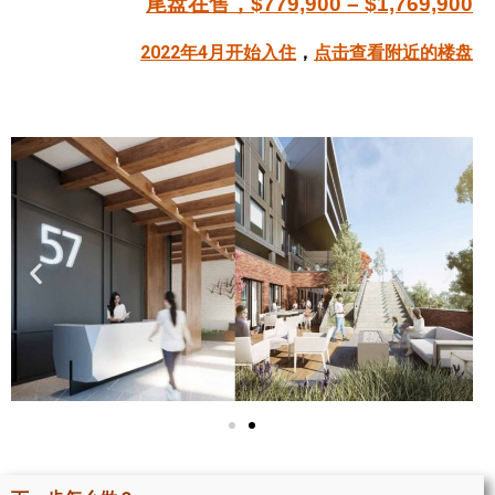
尾盘在售，$779,900 – $1,769,900
帮您卖房
2022年4月开始入住
，
点击查看附近的楼盘
多伦多地产
楼花大全
大多伦多地区楼花开发商名录
楼花地图
楼花转让专区
多伦多市中心楼花项目
怡陶碧谷社区介绍
怡陶碧谷楼花项目
北约克楼花项目