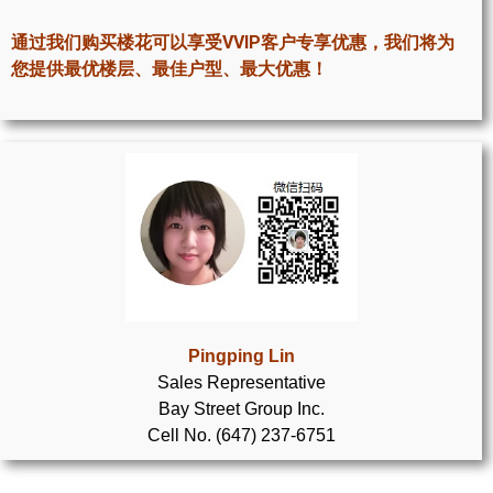
世嘉堡楼花项目
通过我们购买楼花可以享受VVIP客户专享优惠，我们将为
密西沙加社区介绍
您提供最优楼层、最佳户型、最大优惠！
密西沙加楼花项目
奥克维尔社区介绍
奥克维尔楼花项目
列治文山楼花项目
旺市楼花项目
万锦楼花项目
Pingping Lin
Sales Representative
新居民
Bay Street Group Inc.
Cell No. (647) 237-6751
新移民指南
留学生指南