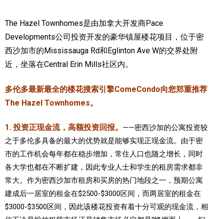
加拿大的历史文化
The Hazel Townhomes是由加拿大开发商Pace
Developments公司投资开发的豪华镇屋楼花项目，位于密
加拿大社会保险系统
西沙加市的Mississauga Rd和Eglinton Ave W的交界处附
定居安大略省
近，坐落在Central Erin Mills社区内。
安大略省免费医疗保险
多伦多最新最全的楼花搜索引擎ComeCondo向您郑重推荐
加拿大的福利制度
The Hazel Townhomes。
吃货眼中的加拿大地图
1. 投资正现金流，高额投资回报。
——密西沙加的公寓投资较
之于多伦多具备的最大的优势就是能够实现正现金流。由于密
市的工作机会每年都在稳步增加，常住人口也随之增长，同时
各大学也都在不断扩建，因此专业人士和学生的租房需求都非
常大。作为密西沙加市租房和买房的热门地段之一，
预期公寓
建成后一居室的租金在$2500-$3000区间，而两居室的租金在
$3000-$3500区间，因此该楼花投资有着十分可观的现金流，相