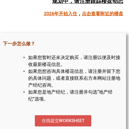
规划中，请注册跟踪楼盘动态
帮您卖房
2026年开始入住
，
点击查看附近的楼盘
多伦多地产
楼花大全
下一步怎么做？
大多伦多地区楼花开发商名录
如果您暂时还未决定购买，请注册以便及时接
楼花地图
收最新楼花信息。
如果您想咨询具体楼花信息，请注册并留下您
楼花转让专区
的具体问题，或者直接联系右方本网站注册地
多伦多市中心楼花项目
产经纪咨询。
如果您是地产经纪，请注册并勾选“地产经
怡陶碧谷社区介绍
纪”选项。
怡陶碧谷楼花项目
北约克楼花项目
在线提交WORKSHEET