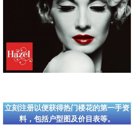
实用链接
加拿大房地产网站
大多伦多教育网站
大多伦多医疗机构
加拿大银行贷款机构
大多伦多交通网络
常用查询工具
地产杂谈
立刻注册以便获得热门楼花的第一手资
料，包括户型图及价目表等。
走近加拿大
为什么移民加拿大