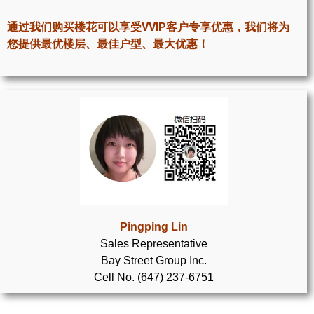
世嘉堡楼花项目
通过我们购买楼花可以享受VVIP客户专享优惠，我们将为
密西沙加社区介绍
您提供最优楼层、最佳户型、最大优惠！
密西沙加楼花项目
奥克维尔社区介绍
奥克维尔楼花项目
列治文山楼花项目
旺市楼花项目
万锦楼花项目
Pingping Lin
Sales Representative
新居民
Bay Street Group Inc.
Cell No. (647) 237-6751
新移民指南
留学生指南