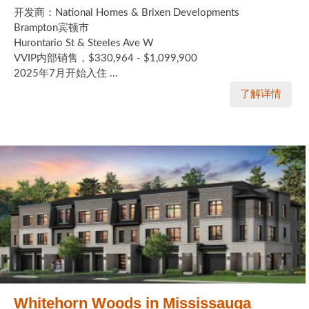
开发商：National Homes & Brixen Developments
Brampton宾顿市
Hurontario St & Steeles Ave W
VVIP内部销售，$330,964 - $1,099,900
2025年7月开始入住 ...
了解详情
Whitehorn Woods in Mississauga