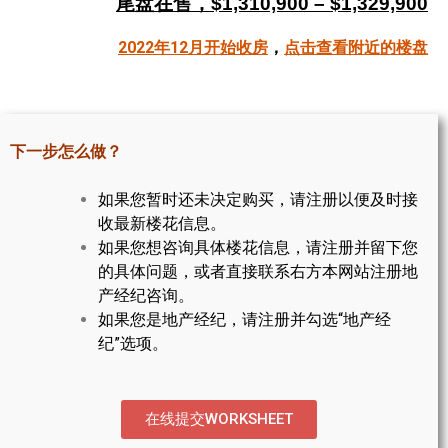
尾盘在售，$1,310,900 – $1,329,900
帮您卖房
2022年12月开始收房
，
点击查看附近的楼盘
多伦多地产
楼花大全
下一步怎么做？
大多伦多地区楼花开发商名录
如果您暂时还未决定购买，请注册以便及时接
楼花地图
收最新楼花信息。
如果您想咨询具体楼花信息，请注册并留下您
楼花转让专区
的具体问题，或者直接联系右方本网站注册地
多伦多市中心楼花项目
产经纪咨询。
如果您是地产经纪，请注册并勾选“地产经
怡陶碧谷社区介绍
纪”选项。
怡陶碧谷楼花项目
北约克楼花项目
在线提交WORKSHEET