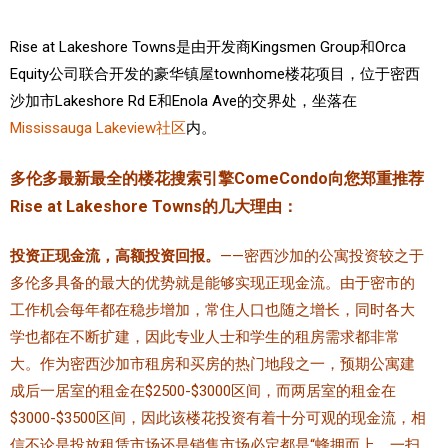
加拿大的历史文化
Rise at Lakeshore Towns是由开发商Kingsmen Group和Orca
Equity公司联合开发的豪华镇屋townhome楼花项目，位于密西
加拿大社会保险系统
沙加市Lakeshore Rd E和Enola Ave的交界处，坐落在
定居安大略省
Mississauga Lakeview社区
内。
安大略省免费医疗保险
多伦多最新最全的楼花搜索引擎ComeCondo向您郑重推荐
加拿大的福利制度
Rise at Lakeshore Towns的几大理由：
吃货眼中的加拿大地图
投资正现金流，高额投资回报。
——密西沙加的公寓投资较之于
多伦多具备的最大的优势就是能够实现正现金流。由于密市的
工作机会每年都在稳步增加，常住人口也随之增长，同时各大
学也都在不断扩建，因此专业人士和学生的租房需求都非常
大。作为密西沙加市租房和买房的热门地段之一，
预期公寓建
成后一居室的租金在$2500-$3000区间，而两居室的租金在
$3000-$3500区间，因此该楼花投资有着十分可观的现金流，相
信
不论是投放租赁市场还是销售市场必定都是“蜂拥而上，一扫