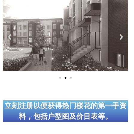
实用链接
加拿大房地产网站
大多伦多教育网站
大多伦多医疗机构
加拿大银行贷款机构
大多伦多交通网络
常用查询工具
地产杂谈
立刻注册以便获得热门楼花的第一手资
料，包括户型图及价目表等。
走近加拿大
为什么移民加拿大