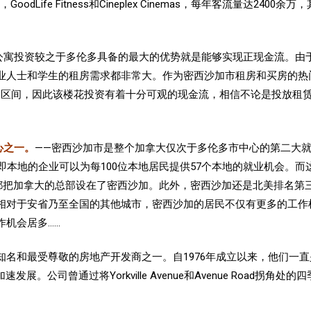
，GoodLife Fitness和Cineplex Cinemas，每年客流量达2400余万
公寓投资较之于多伦多具备的最大的优势就是能够实现正现金流。由
业人士和学生的租房需求都非常大。作为密西沙加市租房和买房的热
-$3500区间，因此该楼花投资有着十分可观的现金流，相信
不论是投放租
心之一。
——密西沙加市是整个加拿大仅次于多伦多市中心的第二大就
0.57，即本地的企业可以为每100位本地居民提供57个本地的就业机会
总部设在了密西沙加。此外，密西沙加还是北美排名第三的FIRE (Finance,
)。 因此，相对于安省乃至全国的其他城市，密西沙加的居民不仅有更多
机会居多……
rp是GTA最知名和最受尊敬的房地产开发商之一。自1976年成立以来，
速发展。公司曾通过将Yorkville Avenue和Avenue Road