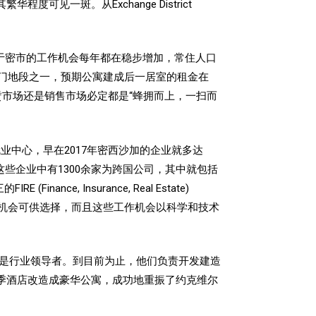
，其繁华程度可见一斑。从Exchange District
于密市的工作机会每年都在稳步增加，常住人口
门地段之一，
预期公寓建成后一居室的租金在
赁市场还是销售市场必定都是“蜂拥而上，一扫而
业中心，早在2017年密西沙加的企业就多达
。而这些企业中有1300余家为跨国公司，其中就包括
 Insurance, Real Estate)
的工作机会可供选择，而且这些工作机会以科学和技术
他们一直是行业领导者。到目前为止，他们负责开发建造
拐角处的四季酒店改造成豪华公寓，成功地重振了约克维尔