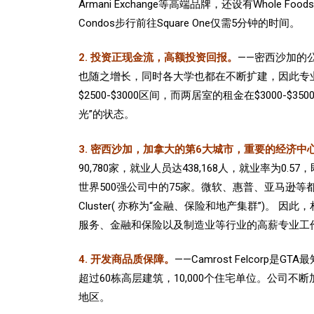
Armani Exchange等高端品牌，还设有Whole Foods
Condos步行前往Square One仅需5分钟的时间。
2. 投资正现金流，高额投资回报。
——密西沙加的
也随之增长，同时各大学也都在不断扩建，因此专
$2500-$3000区间，而两居室的租金在$3000
光”的状态。
3. 密西沙加，加拿大的第6大城市，重要的经济中
90,780家，就业人员达438,168人，就业率为
世界500强公司中的75家。微软、惠普、亚马逊等都把加拿大的
Cluster( 亦称为“金融、保险和地产集群”
服务、金融和保险以及制造业等行业的高薪专业工作
4. 开发商品质保障。
——Camrost Felco
超过60栋高层建筑，10,000个住宅单位。公司不断加
地区。