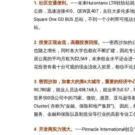
1. 社区交通便利。
——未来Hurontario LT
公路，迅速连接410、QEW及407，去往大多
Square One GO BUS 总站，不到一个小时即可抵
站。
2. 投资正现金流，高额投资回报。
——密西沙加的
也随之增长，同时各大学也都在不断扩建，因此专业
居公寓的平均月租为$2,569，未来租金水平还会
花投资有着十分可观的现金流收入前景，相信不论
3. 密西沙加，加拿大的第6大城市，重要的经济中
90,780家，就业人员达438,168人，就业率为
世界500强公司中的75家。微软、惠普、亚马逊等都把加拿大的
Cluster( 亦称为“金融、保险和地产集群”
服务、金融和保险以及制造业等行业的高薪专业工作
4. 开发商实力强大。
——Pinnacle Intern