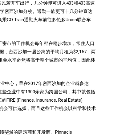
速，居民若开车出行，几分钟即可进入403和403高速
多大学密西沙加分校。通勤一族更可十几分钟直达
换乘GO Train通勤火车前往多伦多Union联合车
于密市的工作机会每年都在稳步增加，常住人口
，密西沙加一居公寓的平均月租为$2,157，两
租金水平必然将高于整个城市的平均值，因此
楼
业中心，早在2017年密西沙加的企业就多达
。而这些企业中有1300余家为跨国公司，其中就包括
 Insurance, Real Estate)
的工作机会可供选择，而且这些工作机会以科学和技术
成绩斐然的建筑商和开发商。Pinnacle