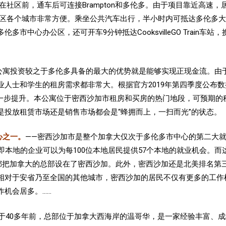
R轻轨站就在社区前，通车后可连接Brampton和多伦多。由于项目靠近高
伦多地区各个城市非常方便。乘坐公共汽车出行，半小时内可抵达多伦
达多伦多市中心办公区，还可开车9分钟抵达CooksvilleGO Train车站，
公寓投资较之于多伦多具备的最大的优势就是能够实现正现金流。由
人士和学生的租房需求都非常大。根据官方2019年第四季度公布数据
进一步提升。本公寓位于
密西沙加市租房和买房的热门地段，可预期的
是投放租赁市场还是销售市场都会是“蜂拥而上，一扫而光”的状态。
心之一。
——密西沙加市是整个加拿大仅次于多伦多市中心的第二大就
0.57，即本地的企业可以为每100位本地居民提供57个本地的就业机会
总部设在了密西沙加。此外，密西沙加还是北美排名第三的FIRE (Finance,
)。 因此，相对于安省乃至全国的其他城市，密西沙加的居民不仅有更多
机会居多。……
ational创立于40多年前，总部位于加拿大西海岸的温哥华，是一家经验丰富、