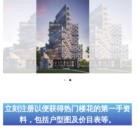
实用链接
加拿大房地产网站
大多伦多教育网站
大多伦多医疗机构
加拿大银行贷款机构
大多伦多交通网络
常用查询工具
地产杂谈
立刻注册以便获得热门楼花的第一手资
料，包括户型图及价目表等。
走近加拿大
为什么移民加拿大