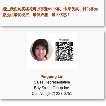
世嘉堡楼花项目
通过我们购买楼花可以享受VVIP客户专享优惠，我们将为
密西沙加社区介绍
您提供最优楼层、最佳户型、最大优惠！
密西沙加楼花项目
奥克维尔社区介绍
奥克维尔楼花项目
列治文山楼花项目
旺市楼花项目
万锦楼花项目
Pingping Lin
Sales Representative
新居民
Bay Street Group Inc.
Cell No. (647) 237-6751
新移民指南
留学生指南