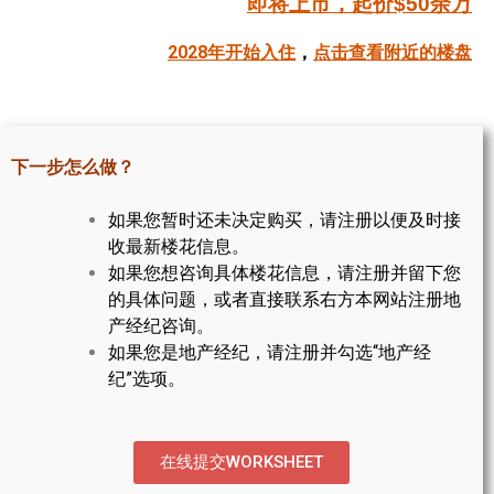
即将上市，起价$50余万
帮您卖房
2028年开始入住
，
点击查看附近的楼盘
多伦多地产
楼花大全
下一步怎么做？
大多伦多地区楼花开发商名录
如果您暂时还未决定购买，请注册以便及时接
楼花地图
收最新楼花信息。
如果您想咨询具体楼花信息，请注册并留下您
楼花转让专区
的具体问题，或者直接联系右方本网站注册地
多伦多市中心楼花项目
产经纪咨询。
如果您是地产经纪，请注册并勾选“地产经
怡陶碧谷社区介绍
纪”选项。
怡陶碧谷楼花项目
北约克楼花项目
在线提交WORKSHEET