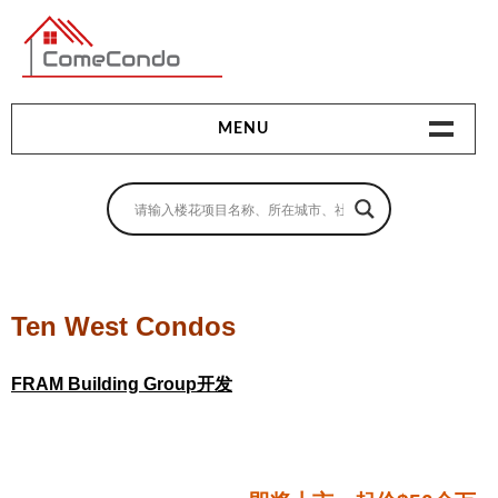
多伦多最新最全的楼花搜索引擎
MENU
地产相关
地产知识
买房指南
Ten West Condos
卖房指南
FRAM Building Group开发
贷款指南
租房指南
查询房源