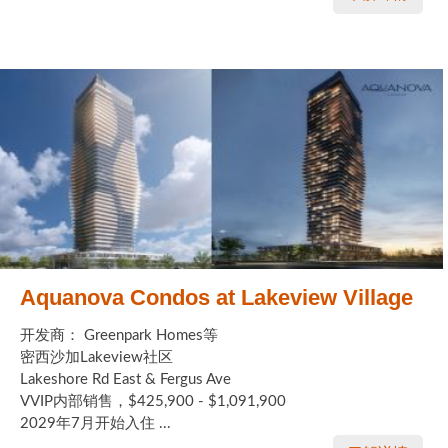
Aquanova Condos at Lakeview Village
开发商： Greenpark Homes等
密西沙加Lakeview社区
Lakeshore Rd East & Fergus Ave
VVIP内部销售，$425,900 - $1,091,900
2029年7月开始入住 ...