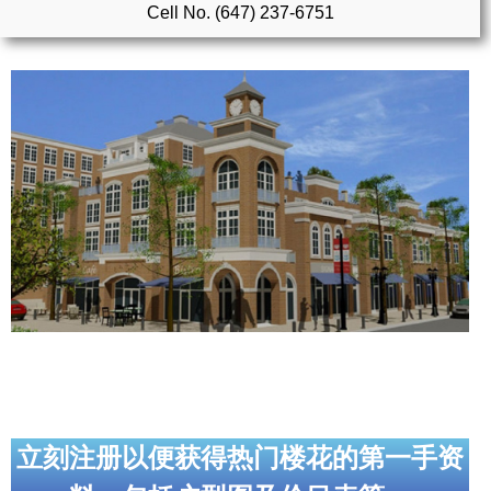
Cell No. (647) 237-6751
实用链接
加拿大房地产网站
大多伦多教育网站
大多伦多医疗机构
加拿大银行贷款机构
大多伦多交通网络
常用查询工具
地产杂谈
走近加拿大
立刻注册以便获得热门楼花的第一手资
为什么移民加拿大