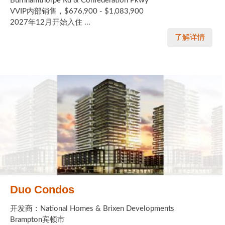
Burnhamthorpe Rd & Confederation Pkwy
VVIP内部销售，$676,900 - $1,083,900
2027年12月开始入住 ...
了解详情
Duo Condos
开发商：National Homes & Brixen Developments
Brampton宾顿市