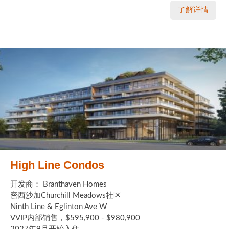
了解详情
High Line Condos
开发商： Branthaven Homes
密西沙加Churchill Meadows社区
Ninth Line & Eglinton Ave W
VVIP内部销售，$595,900 - $980,900