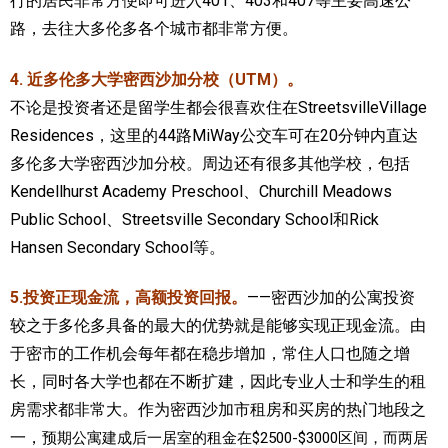
行的居民非常方便即可进入401、403和407等主要高速公
路，去往大多伦多各个城市都非常方便。
4. 近多伦多大学密西沙加分校（UTM）。
不论是投资者还是留学生都会很喜欢住在StreetsvilleVillage
Residences，这里的44路MiWay公交车可在20分钟内直达
多伦多大学密西沙加分校。周边还有很多其他学校，包括
Kendellhurst Academy Preschool、Churchill Meadows
Public School、Streetsville Secondary School和Rick
Hansen Secondary School等。
5.投资正现金流，高额投资回报。
——密西沙加的公寓投资
较之于多伦多具备的最大的优势就是能够实现正现金流。由
于密市的工作机会每年都在稳步增加，常住人口也随之增
长，同时各大学也都在不断扩建，因此专业人士和学生的租
房需求都非常大。作为密西沙加市租房和买房的热门地段之
一，
预期公寓建成后一居室的租金在$2500-$3000区间，而两居