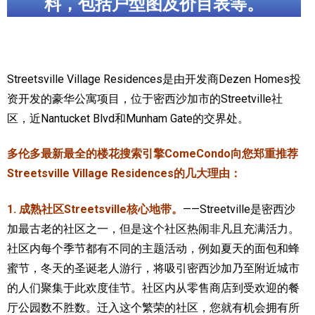
料，包括户型图及价目表等。
加拿大的历史文化
加拿大社会保险系统
Streetsville Village Residences是由开发商Dezen Homes投
定居安大略省
资开发的豪华公寓项目，位于密西沙加市的Streetville社
安大略省免费医疗保险
区，近Nantucket Blvd和Munham Gate的交界处。
加拿大的福利制度
多伦多最新最全的楼花搜索引擎ComeCondo向您郑重推荐
吃货眼中的加拿大地图
Streetsville Village Residences的几大理由：
1. 成熟社区Streetsville核心地带。
——Streetville
是密西沙
加最古老的社区之一，但是这个社区热闹非凡且充满活力。
社区内每个季节都有不同的主题活动，例如夏天的面包和蜂
蜜节，冬天的圣诞老人游行，将吸引密西沙加乃至附近城市
的人们聚集于此欢度佳节。社区内
从零售商店到受欢迎的餐
厅公园数不胜数。迁入这个繁荣的社区，您就有机会拥有所