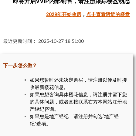
即将开启VVIP内部销售，请注册跟踪楼盘动态
帮您卖房
2029年开始收房
，
点击查看附近的楼盘
多伦多地产
楼花大全
最近更新时间： 2025-10-27 18:51:00
大多伦多地区楼花开发商名录
楼花地图
下一步怎么做？
楼花转让专区
如果您暂时还未决定购买，请注册以便及时接
收最新楼花信息。
多伦多市中心楼花项目
如果您想咨询具体楼花信息，请注册并留下您
怡陶碧谷社区介绍
的具体问题，或者直接联系右方本网站注册地
产经纪咨询。
怡陶碧谷楼花项目
如果您是地产经纪，请注册并勾选“地产经
纪”选项。
北约克楼花项目