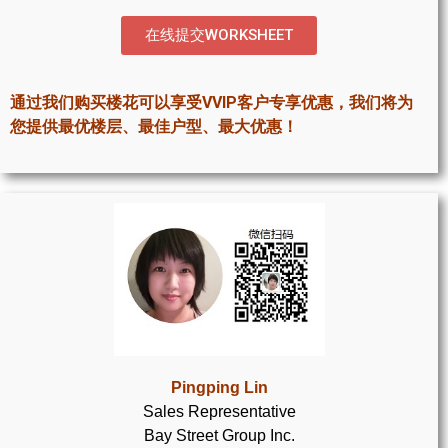
世嘉堡楼花项目
在线提交WORKSHEET
密西沙加社区介绍
密西沙加楼花项目
通过我们购买楼花可以享受VVIP客户专享优惠，我们将为
您提供最优楼层、最佳户型、最大优惠！
奥克维尔社区介绍
奥克维尔楼花项目
列治文山楼花项目
旺市楼花项目
万锦楼花项目
新居民
Pingping Lin
新移民指南
Sales Representative
Bay Street Group Inc.
留学生指南