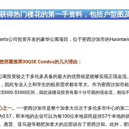
获得热门楼花的第一手资料，包括户型图
lopments公司投资开发的豪华公寓项目，位于密西沙加市的Hurontario
郑重推荐30QSE Condos的几大理由：
公寓投资较之于多伦多具备的最大的优势就是能够实现正现金流
，因此专业人士和学生的租房需求都非常大。作为密西沙加市租
租金在$3000-$3500区间，因此该楼花投资有着十分可观的现金流，
心之一。
——密西沙加市是整个加拿大仅次于多伦多市中心的第二
就业率为0.57，即本地的企业可以为每100位本地居民提供57个本
惠普、亚马逊等都把加拿大的总部设在了密西沙加。此外，密西沙加还是