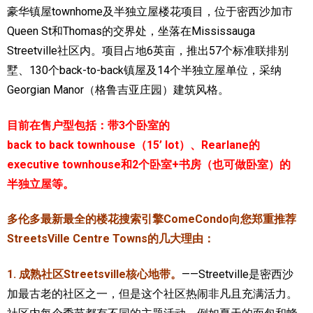
豪华镇屋townhome及半独立屋楼花项目，位于密西沙加市
加拿大的历史文化
Queen St和Thomas的交界处，坐落在Mississauga
Streetville社区内。项目占地6英亩，推出57个标准联排别
加拿大社会保险系统
墅、130个back-to-back镇屋及14个半独立屋单位，采纳
定居安大略省
Georgian Manor（格鲁吉亚庄园）建筑风格。
安大略省免费医疗保险
目前在售户型包括：带3个卧室的
加拿大的福利制度
back to back townhouse（15’ lot）、Rearlane的
executive townhouse和2个卧室+书房（也可做卧室）的
吃货眼中的加拿大地图
半独立屋等。
多伦多最新最全的楼花搜索引擎ComeCondo向您郑重推荐
StreetsVille Centre Towns的几大理由：
1. 成熟社区Streetsville核心地带。
——Streetville
是密西沙
加最古老的社区之一，但是这个社区热闹非凡且充满活力。