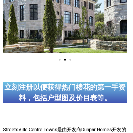
实用链接
加拿大房地产网站
大多伦多教育网站
大多伦多医疗机构
加拿大银行贷款机构
大多伦多交通网络
立刻注册以便获得热门楼花的第一手资
常用查询工具
料，包括户型图及价目表等。
地产杂谈
走近加拿大
StreetsVille Centre Towns是由开发商Dunpar Homes开发的
为什么移民加拿大