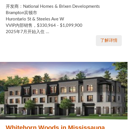
开发商：National Homes & Brixen Developments
Brampton宾顿市
Hurontario St & Steeles Ave W
VVIP内部销售，$330,964 - $1,099,900
2025年7月开始入住 ...
了解详情
Whitehorn Woods in Mississauga