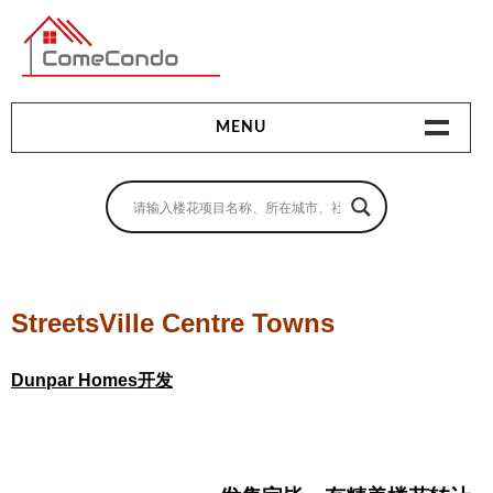
多伦多最新最全的楼花搜索引擎
MENU
地产相关
地产知识
买房指南
StreetsVille Centre Towns
卖房指南
Dunpar Homes开发
贷款指南
租房指南
查询房源