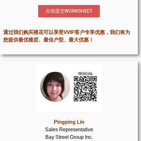
世嘉堡楼花项目
在线提交WORKSHEET
密西沙加社区介绍
密西沙加楼花项目
通过我们购买楼花可以享受VVIP客户专享优惠，我们将为
您提供最优楼层、最佳户型、最大优惠！
奥克维尔社区介绍
奥克维尔楼花项目
列治文山楼花项目
旺市楼花项目
万锦楼花项目
新居民
Pingping Lin
新移民指南
Sales Representative
Bay Street Group Inc.
留学生指南