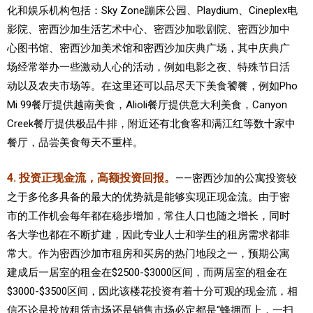
化和娱乐机构包括：Sky Zone蹦床公园、Playdium、Cineplex电
影院、密西沙加
生活艺术中心、密西沙加歌剧院、密西沙加中
心图书馆、密西沙加美术馆和密西沙加庆典广场，其中庆典广
场经常举办一些激动人心的活动，例如电影之夜、特殊节日活
动以及农夫市场等。在这里还可以品尽天下美食
饕餮，例如Pho
Mi 99餐厅提供越南美食，
Alioli餐厅提供意大利美食，Canyon
Creek餐厅提供极品牛排，附近还有北食客和满江红等数十家中
餐厅，品尝美食每天不重样。
4. 投资正现金流，高额投资回报。
——密西沙加的公寓投资较
之于多伦多具备的最大的优势就是能够实现正现金流。由于密
市的工作机会每年都在稳步增加，常住人口也随之增长，同时
各大学也都在不断扩建，因此专业人士和学生的租房需求都非
常大。作为密西沙加市租房和买房的热门地段之一，
预期公寓
建成后一居室的租金在$2500-$3000区间，而两居室的租金在
$3000-$3500区间，因此该楼花投资有着十分可观的现金流，相
信
不论是投放租赁市场还是销售市场必定都是“蜂拥而上，一扫