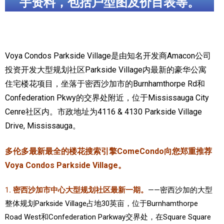
手资料，包括户型图及价目表等。
加拿大的历史文化
加拿大社会保险系统
Voya Condos Parkside Village是由知名开发商Amacon公司
定居安大略省
投资开发大型规划社区Parkside Village内最新的豪华公寓
安大略省免费医疗保险
住宅楼花项目，坐落于密西沙加市的Burnhamthorpe Rd和
Confederation Pkwy的交界处附近，位于Mississauga City
加拿大的福利制度
Cenre社区内。市政地址为4116 & 4130
Parkside Village
吃货眼中的加拿大地图
Drive
, Mississauga。
多伦多最新最全的楼花搜索引擎ComeCondo向您郑重推荐
Voya Condos Parkside Village。
1
. 密西沙加市中心大型规划社区最新一期。
——密西沙加的大型
整体规划Parkside Village占地30英亩，位于Burnhamthorpe
Road West和Confederation Parkway交界处，在Square Square