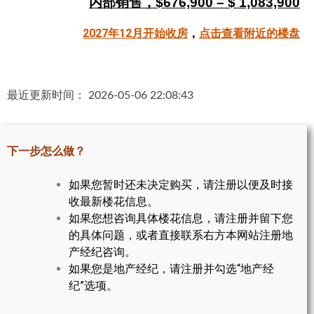
内部销售，$676,900 – $ 1,083,900
帮您卖房
2027年12月开始收房
，
点击查看附近的楼盘
多伦多地产
楼花大全
最近更新时间： 2026-05-06 22:08:43
大多伦多地区楼花开发商名录
楼花地图
下一步怎么做？
楼花转让专区
如果您暂时还未决定购买，请注册以便及时接
收最新楼花信息。
多伦多市中心楼花项目
如果您想咨询具体楼花信息，请注册并留下您
怡陶碧谷社区介绍
的具体问题，或者直接联系右方本网站注册地
产经纪咨询。
怡陶碧谷楼花项目
如果您是地产经纪，请注册并勾选“地产经
纪”选项。
北约克楼花项目