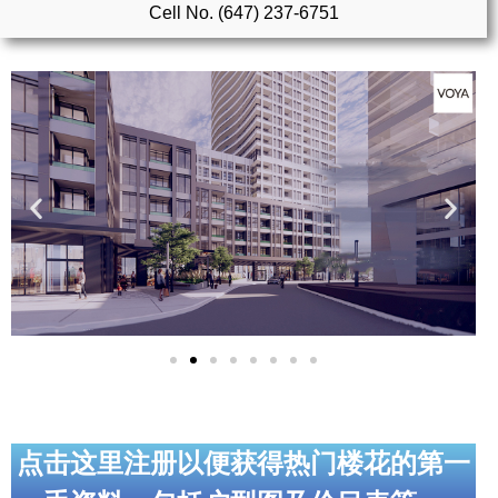
Cell No. (647) 237-6751
实用链接
加拿大房地产网站
大多伦多教育网站
大多伦多医疗机构
加拿大银行贷款机构
大多伦多交通网络
常用查询工具
地产杂谈
走近加拿大
点击这里注册以便获得热门楼花的第一
为什么移民加拿大