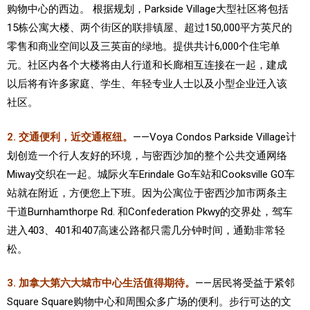
购物中心的西边。 根据规划，Parkside Village大型社区将包括
15栋公寓大楼、两个街区的联排镇屋、超过150,000平方英尺的
零售和商业空间以及三英亩的绿地。提供共计6,000个住宅单
元。社区内各个大楼将由人
行道和长廊相互连接在一起，建成
以后将有许多家庭、学生、年轻专业人士以及小型企业迁入该
社区。
2. 交通便利，近交通枢纽。
——
Voya Condos Parkside Village
计
划创造一个行人友好的环境，与密西沙加的整个公共交通网络
Miway交织在一起。城际火车Erindale Go车站和Cooksville GO车
站就在附近，方便您上下班。因为公寓位于密西沙加市两条主
干道
Burnhamthorpe Rd. 和Confederation Pkwy的交界处，
驾车
进入403、401和407高速公路都只需几分钟时间，通勤非常轻
松。
3. 加拿大第六大城市中心生活值得期待。
——居民将受益于紧邻
Square Square购物中心和周围众多广场的便利。
步行可达的文