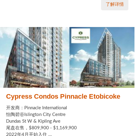
了解详情
Cypress Condos Pinnacle Etobicoke
开发商：Pinnacle International
怡陶碧谷Islington City Centre
Dundas St W & Kipling Ave
尾盘在售，$809,900 - $1,169,900
2022年4月开始入住 ...