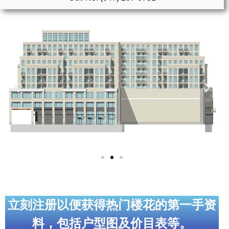
实用链接
加拿大房地产网站
大多伦多教育网站
大多伦多医疗机构
加拿大银行贷款机构
大多伦多交通网络
常用查询工具
地产杂谈
走近加拿大
立刻注册以便获得热门楼花的第一手资
料，包括户型图及价目表等。
为什么移民加拿大