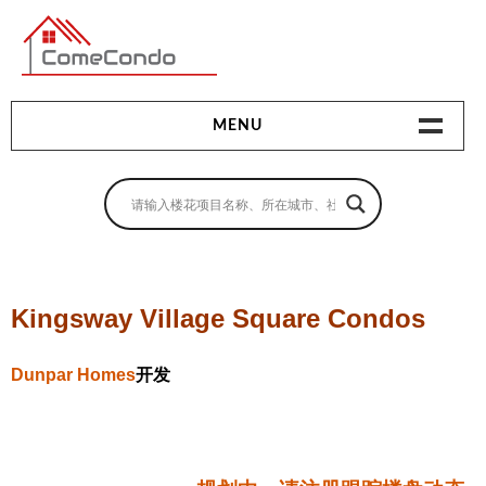
多伦多最新最全的楼花搜索引擎
MENU
地产相关
地产知识
买房指南
Kingsway Village Square Condos
卖房指南
Dunpar Homes
开发
贷款指南
租房指南
查询房源