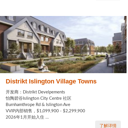
Distrikt Islington Village Towns
开发商：Distrikt Develpements
怡陶碧谷Islington City Centre 社区
Burnhamthrope Rd & Islington Ave
VVIP内部销售，$1,099,900 - $2,299,900
2026年1月开始入住 ...
了解详情