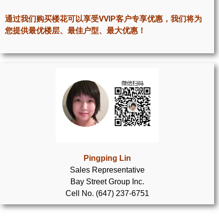
世嘉堡楼花项目
通过我们购买楼花可以享受VVIP客户专享优惠，我们将为
密西沙加社区介绍
您提供最优楼层、最佳户型、最大优惠！
密西沙加楼花项目
奥克维尔社区介绍
奥克维尔楼花项目
列治文山楼花项目
旺市楼花项目
万锦楼花项目
Pingping Lin
Sales Representative
新居民
Bay Street Group Inc.
Cell No. (647) 237-6751
新移民指南
留学生指南