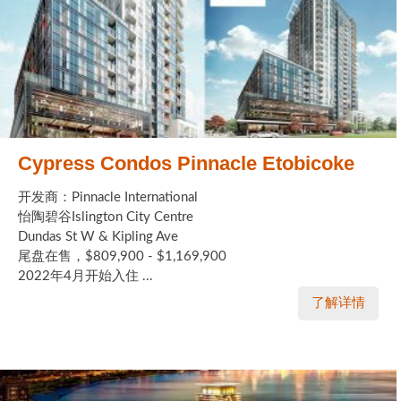
Cypress Condos Pinnacle Etobicoke
开发商：Pinnacle International
怡陶碧谷Islington City Centre
Dundas St W & Kipling Ave
尾盘在售，$809,900 - $1,169,900
2022年4月开始入住 ...
了解详情