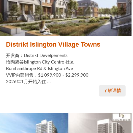
Distrikt Islington Village Towns
开发商：Distrikt Develpements
怡陶碧谷Islington City Centre 社区
Burnhamthrope Rd & Islington Ave
VVIP内部销售，$1,099,900 - $2,299,900
2026年1月开始入住 ...
了解详情