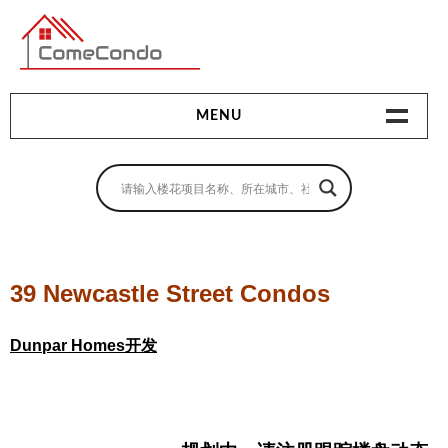
多伦多最新最全的楼花搜索引擎
MENU
地产相关
地产知识
买房指南
39 Newcastle Street Condos
卖房指南
Dunpar Homes开发
贷款指南
租房指南
查询房源