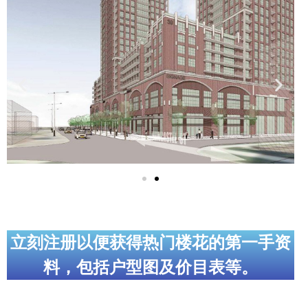
实用链接
加拿大房地产网站
大多伦多教育网站
大多伦多医疗机构
加拿大银行贷款机构
大多伦多交通网络
常用查询工具
地产杂谈
立刻注册以便获得热门楼花的第一手资
料，包括户型图及价目表等。
走近加拿大
为什么移民加拿大