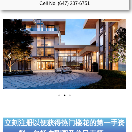
Cell No. (647) 237-6751
实用链接
加拿大房地产网站
大多伦多教育网站
大多伦多医疗机构
加拿大银行贷款机构
大多伦多交通网络
常用查询工具
地产杂谈
走近加拿大
立刻注册以便获得热门楼花的第一手资
为什么移民加拿大