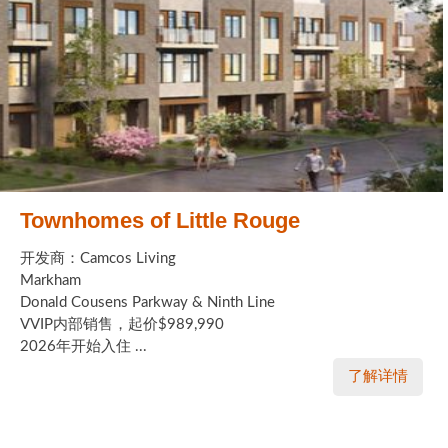
Townhomes of Little Rouge
开发商：Camcos Living
Markham
Donald Cousens Parkway & Ninth Line
VVIP内部销售，起价$989,990
2026年开始入住 ...
了解详情