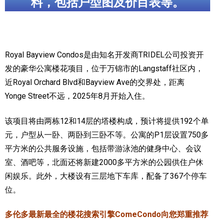
料，包括户型图及价目表等。
加拿大的历史文化
加拿大社会保险系统
Royal Bayview Condos是由知名开发商TRIDEL公司投资开
定居安大略省
发的豪华公寓楼花项目，位于万锦市的Langstaff社区内，
安大略省免费医疗保险
近Royal Orchard Blvd和Bayview Ave的交界处，距离
Yonge Street不远，2025年8月开始入住。
加拿大的福利制度
该项目将由两栋12和14层的塔楼构成，预计将提供192个单
吃货眼中的加拿大地图
元，户型从一卧、两卧到三卧不等。公寓的P1层设置750多
平方米的公共服务设施，包括带游泳池的健身中心、会议
室、酒吧等，北面还将新建2000多平方米的公园供住户休
闲娱乐。此外，大楼设有三层地下车库，配备了367个停车
位。
多伦多最新最全的楼花搜索引擎ComeCondo向您郑重推荐