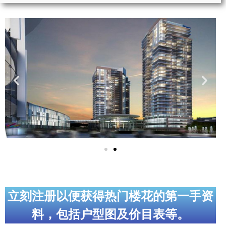
实用链接
加拿大房地产网站
大多伦多教育网站
大多伦多医疗机构
加拿大银行贷款机构
大多伦多交通网络
常用查询工具
地产杂谈
立刻注册以便获得热门楼花的第一手资
走近加拿大
料，包括户型图及价目表等。
为什么移民加拿大