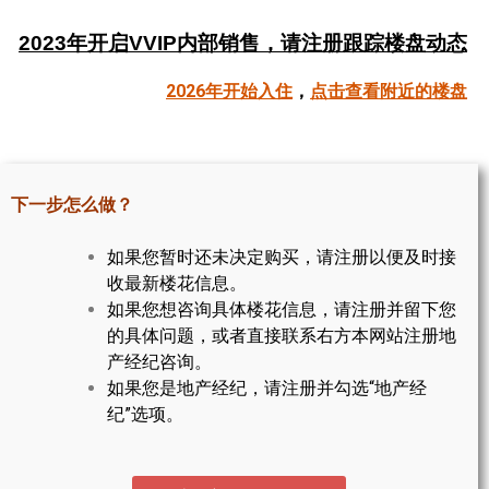
帮您卖房
2023年开启VVIP内部销售，请注册跟踪楼盘动态
多伦多地产
2026年开始入住
，
点击查看附近的楼盘
楼花大全
大多伦多地区楼花开发商名录
下一步怎么做？
楼花地图
如果您暂时还未决定购买，请注册以便及时接
楼花转让专区
收最新楼花信息。
如果您想咨询具体楼花信息，请注册并留下您
多伦多市中心楼花项目
的具体问题，或者直接联系右方本网站注册地
产经纪咨询。
怡陶碧谷社区介绍
如果您是地产经纪，请注册并勾选“地产经
怡陶碧谷楼花项目
纪”选项。
北约克楼花项目