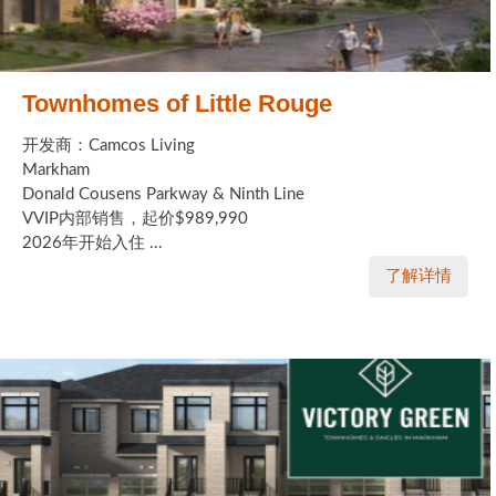
Townhomes of Little Rouge
开发商：Camcos Living
Markham
Donald Cousens Parkway & Ninth Line
VVIP内部销售，起价$989,990
2026年开始入住 ...
了解详情