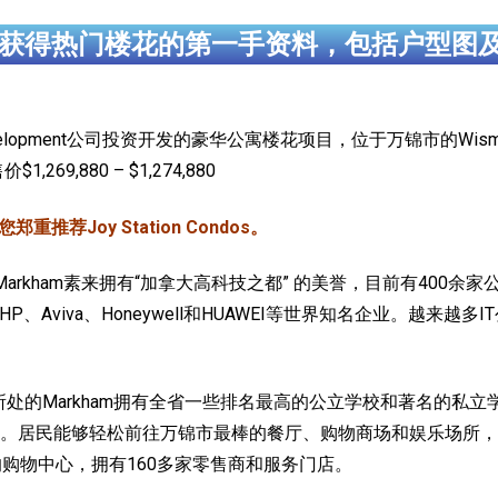
获得热门楼花的第一手资料，包括户型图
ty Development公司投资开发的豪华公寓楼花项目，位于万锦市的Wismer
售价
$1,269,880 – $1,274,880
推荐Joy Station Condos。
Markham素来拥有“加拿大高科技之都” 的美誉，目前有400
orola、HP、Aviva、Honeywell和HUAWEI等世界知名企业
n Condos所处的Markham拥有全省一些排名最高的公立学校和著
居民能够轻松前往万锦市最棒的餐厅、购物商场和娱乐场所，附近Un
其热门的购物中心，拥有160多家零售商和服务门店。