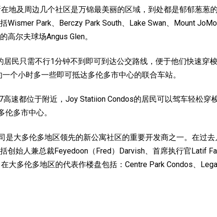
n Condos所在地及周边几个社区是万锦最美丽的区域，到处都是郁
、Berczy Park South、Lake Swan、Mount JoMount Jo
尔夫球场Angus Glen。
 Condos的居民只需不行1分钟不到即可到达公交路线，便于他们快速穿梭于城
约一个小时多一些即可抵达多伦多市中心的联合车站。
高速都位于附近，Joy Statiion Condos
的居民可以驾车轻松穿
驶入多伦多市中心。
lopment公司是大多伦多地区领先的新公寓社区的重要开发商之一
裁Feyedoon（Fred）Darvish、首席执行官Latif Faze
的代表作楼盘包括：Centre Park Condos、Legacy Park 