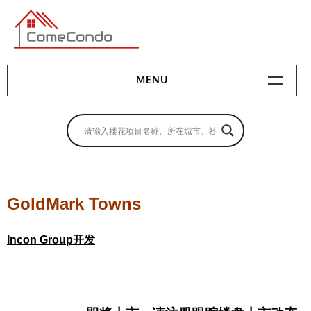
多伦多最新最全的楼花搜索引擎
MENU
地产相关
地产知识
买房指南
GoldMark Towns
卖房指南
Incon Group开发
贷款指南
租房指南
查询房源