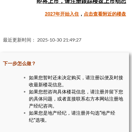
即将上市，请注册跟踪楼盘上市动态
帮您卖房
2027年开始入住
，
点击查看附近的楼盘
多伦多地产
楼花大全
最近更新时间： 2025-10-30 21:49:27
大多伦多地区楼花开发商名录
楼花地图
下一步怎么做？
楼花转让专区
如果您暂时还未决定购买，请注册以便及时接
收最新楼花信息。
多伦多市中心楼花项目
如果您想咨询具体楼花信息，请注册并留下您
怡陶碧谷社区介绍
的具体问题，或者直接联系右方本网站注册地
产经纪咨询。
怡陶碧谷楼花项目
如果您是地产经纪，请注册并勾选“地产经
纪”选项。
北约克楼花项目