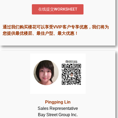
世嘉堡楼花项目
在线提交WORKSHEET
密西沙加社区介绍
密西沙加楼花项目
通过我们购买楼花可以享受VVIP客户专享优惠，我们将为
您提供最优楼层、最佳户型、最大优惠！
奥克维尔社区介绍
奥克维尔楼花项目
列治文山楼花项目
旺市楼花项目
万锦楼花项目
新居民
Pingping Lin
新移民指南
Sales Representative
Bay Street Group Inc.
留学生指南