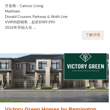
开发商：Camcos Living
Markham
Donald Cousens Parkway & Ninth Line
VVIP内部销售，起价$989,990
2026年开始入住 ...
了解详情
Victory Green Homes by Remington