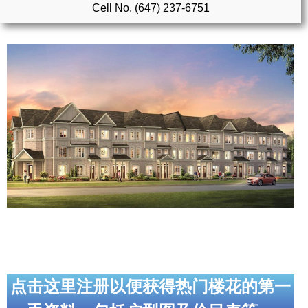
Cell No. (647) 237-6751
实用链接
加拿大房地产网站
大多伦多教育网站
大多伦多医疗机构
加拿大银行贷款机构
大多伦多交通网络
常用查询工具
地产杂谈
走近加拿大
点击这里注册以便获得热门楼花的第一
为什么移民加拿大