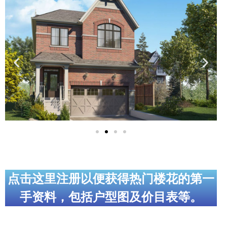
实用链接
加拿大房地产网站
大多伦多教育网站
大多伦多医疗机构
加拿大银行贷款机构
大多伦多交通网络
常用查询工具
地产杂谈
点击这里注册以便获得热门楼花的第一
手资料，包括户型图及价目表等。
走近加拿大
为什么移民加拿大