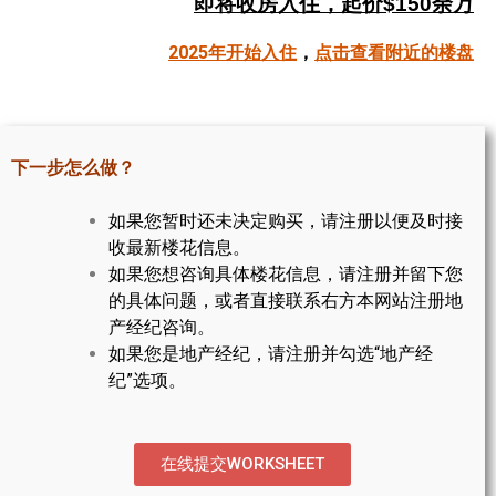
即将收房入住，起价$150余万
帮您卖房
2025年开始入住
，
点击查看附近的楼盘
多伦多地产
楼花大全
下一步怎么做？
大多伦多地区楼花开发商名录
如果您暂时还未决定购买，请注册以便及时接
楼花地图
收最新楼花信息。
如果您想咨询具体楼花信息，请注册并留下您
楼花转让专区
的具体问题，或者直接联系右方本网站注册地
多伦多市中心楼花项目
产经纪咨询。
如果您是地产经纪，请注册并勾选“地产经
怡陶碧谷社区介绍
纪”选项。
怡陶碧谷楼花项目
北约克楼花项目
在线提交WORKSHEET