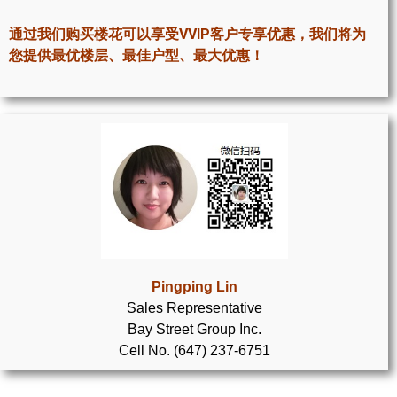
世嘉堡楼花项目
通过我们购买楼花可以享受VVIP客户专享优惠，我们将为
密西沙加社区介绍
您提供最优楼层、最佳户型、最大优惠！
密西沙加楼花项目
奥克维尔社区介绍
奥克维尔楼花项目
列治文山楼花项目
旺市楼花项目
万锦楼花项目
Pingping Lin
Sales Representative
新居民
Bay Street Group Inc.
Cell No. (647) 237-6751
新移民指南
留学生指南