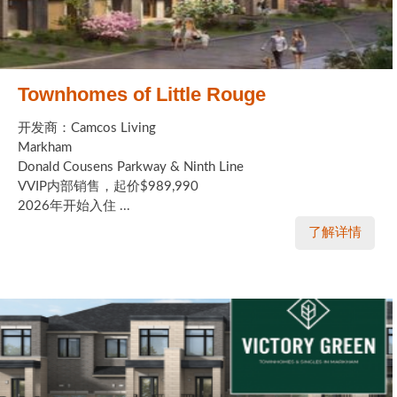
Townhomes of Little Rouge
开发商：Camcos Living
Markham
Donald Cousens Parkway & Ninth Line
VVIP内部销售，起价$989,990
2026年开始入住 ...
了解详情