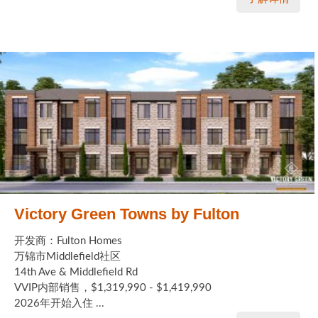
Victory Green Towns by Fulton
开发商：Fulton Homes
万锦市Middlefield社区
14th Ave & Middlefield Rd
VVIP内部销售，$1,319,990 - $1,419,990
2026年开始入住 ...