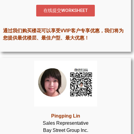
世嘉堡楼花项目
在线提交WORKSHEET
密西沙加社区介绍
密西沙加楼花项目
通过我们购买楼花可以享受VVIP客户专享优惠，我们将为
您提供最优楼层、最佳户型、最大优惠！
奥克维尔社区介绍
奥克维尔楼花项目
列治文山楼花项目
旺市楼花项目
万锦楼花项目
新居民
Pingping Lin
新移民指南
Sales Representative
Bay Street Group Inc.
留学生指南