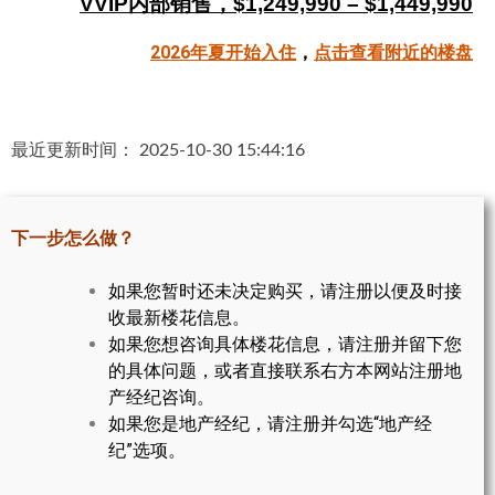
VVIP内部销售，$1,249,990 – $1,449,990
帮您卖房
2026年夏开始入住
，
点击查看附近的楼盘
多伦多地产
楼花大全
最近更新时间： 2025-10-30 15:44:16
大多伦多地区楼花开发商名录
楼花地图
下一步怎么做？
楼花转让专区
如果您暂时还未决定购买，请注册以便及时接
收最新楼花信息。
多伦多市中心楼花项目
如果您想咨询具体楼花信息，请注册并留下您
怡陶碧谷社区介绍
的具体问题，或者直接联系右方本网站注册地
产经纪咨询。
怡陶碧谷楼花项目
如果您是地产经纪，请注册并勾选“地产经
纪”选项。
北约克楼花项目