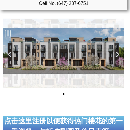
Cell No. (647) 237-6751
实用链接
加拿大房地产网站
大多伦多教育网站
大多伦多医疗机构
加拿大银行贷款机构
大多伦多交通网络
常用查询工具
地产杂谈
走近加拿大
点击这里注册以便获得热门楼花的第一
为什么移民加拿大