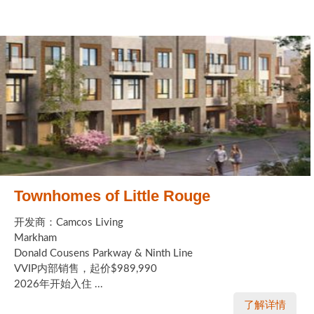
Townhomes of Little Rouge
开发商：Camcos Living
Markham
Donald Cousens Parkway & Ninth Line
VVIP内部销售，起价$989,990
2026年开始入住 ...
了解详情