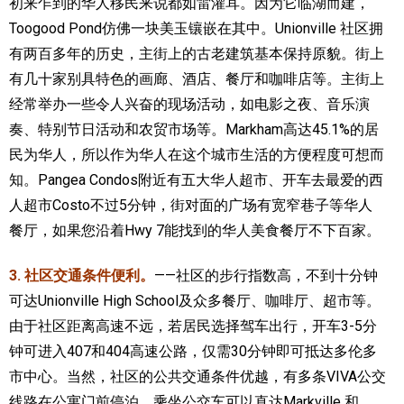
初来乍到的华人移民来说都如雷灌耳。因为它临湖而建，
Toogood Pond仿佛一块美玉镶嵌在其中。Unionville 社区拥
有两百多年的历史，主街上的古老建筑基本保持原貌。街上
有几十家别具特色的画廊、酒店、餐厅和咖啡店等。主街上
经常举办一些令人兴奋的现场活动，如电影之夜、音乐演
奏、特别节日活动和农贸市场等。Markham高达45.1%的居
民为华人，所以作为华人在这个城市生活的方便程度可想而
知。Pangea Condos附近有五大华人超市、开车去最爱的西
人超市Costo不过5分钟，街对面的广场有宽窄巷子等华人
餐厅，如果您沿着Hwy 7能找到的华人美食餐厅不下百家。
3. 社区交通条件便利。
——社区的步行指数高，不到十分钟
可达Unionville High School及众多餐厅、咖啡厅、超市等。
由于社区距离高速不远，若居民选择驾车出行，开车3-5分
钟可进入407和404高速公路，仅需30分钟即可抵达多伦多
市中心。当然，社区的公共交通条件优越，有多条VIVA公交
线路在公寓门前停泊，乘坐公交车可以直达Markville 和