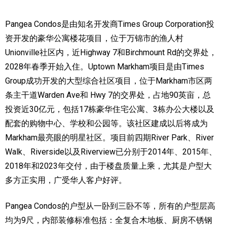
加拿大的历史文化
Pangea Condos是由知名开发商Times Group Corporation投
资开发的豪华公寓楼花项目，位于万锦市的渔人村
加拿大社会保险系统
Unionville社区内，近Highway 7和Birchmount Rd的交界处，
定居安大略省
2028年春季开始入住。
Uptown Markham项目是由Times
Group成功开发的大型综合社区项目，位于Markham市区两
安大略省免费医疗保险
条主干道Warden Ave和 Hwy 7的交界处，占地90英亩，总
加拿大的福利制度
投资近30亿元，包括17栋豪华住宅公寓、3栋办公大楼以及
配套的购物中心、学校和公园等。该社区建成以后将成为
吃货眼中的加拿大地图
Markham最亮眼的明星社区。项目前四期River Park、River
Walk、Riverside以及Riverview已分别于2014年、2015年、
2018年和2023年交付，由于楼盘质量上乘，尤其是户型大
多方正实用，广受华人客户好评。
Pangea Condos的户型从一卧到三卧不等，所有的户型层高
均为9尺，内部装修标准包括：全复合木地板、厨房不锈钢