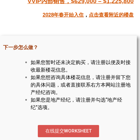
VVIP内部销售，$629,000 – $1,225,800
帮您卖房
2028年春开始入住
，
点击查看附近的楼盘
多伦多地产
楼花大全
下一步怎么做？
大多伦多地区楼花开发商名录
如果您暂时还未决定购买，请注册以便及时接
楼花地图
收最新楼花信息。
如果您想咨询具体楼花信息，请注册并留下您
楼花转让专区
的具体问题，或者直接联系右方本网站注册地
多伦多市中心楼花项目
产经纪咨询。
如果您是地产经纪，请注册并勾选“地产经
怡陶碧谷社区介绍
纪”选项。
怡陶碧谷楼花项目
北约克楼花项目
在线提交WORKSHEET