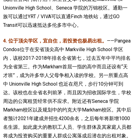
Unionville High School、Seneca 学院的万锦校区。通勤一
族可以通过YRT / VIVA可以直通Finch 地铁站，通过GO
Transit可以迅速抵达多伦多市中心。
4. 位于顶尖学区，宜自住，若投资也极易出租。
——Pangea
Condos位于在安省顶尖高中 Markville High School 学区
内，该校2017-2018年排名全省第七，过去五年中平均排名
为全省第三。作为Markham首屈一指的高中而且还设有“天
才班”，成为许多华人父母争相入读的学校。另一所重点高
中 Unionville High School 也近在咫尺，步行10分钟可到
达。该校也在全省名列前茅，而且因为招收国际学生，学校
周边的公寓租赁经常供不应求。附近还有Seneca 学院
Markham校区以及规划中的约克大学Markham校区。其中后
者预计2021年建成并招生4200余名，之后每年将新增1000
名生源。如此庞大的教职工人员、学生群体及其家庭人员都
将成为投资购买的重要人群或公寓落成后潜在的出租对象。