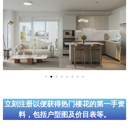
实用链接
加拿大房地产网站
大多伦多教育网站
大多伦多医疗机构
加拿大银行贷款机构
大多伦多交通网络
常用查询工具
地产杂谈
立刻注册以便获得热门楼花的第一手资
料，包括户型图及价目表等。
走近加拿大
为什么移民加拿大