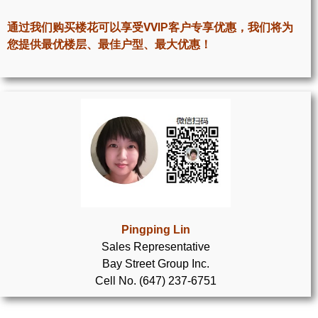
世嘉堡楼花项目
通过我们购买楼花可以享受VVIP客户专享优惠，我们将为
密西沙加社区介绍
您提供最优楼层、最佳户型、最大优惠！
密西沙加楼花项目
奥克维尔社区介绍
奥克维尔楼花项目
列治文山楼花项目
旺市楼花项目
万锦楼花项目
Pingping Lin
Sales Representative
新居民
Bay Street Group Inc.
Cell No. (647) 237-6751
新移民指南
留学生指南