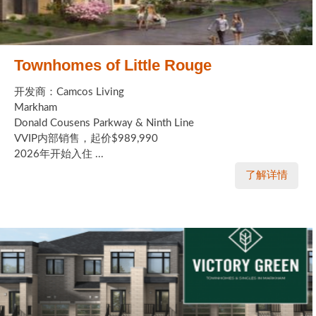
Townhomes of Little Rouge
开发商：Camcos Living
Markham
Donald Cousens Parkway & Ninth Line
VVIP内部销售，起价$989,990
2026年开始入住 ...
了解详情