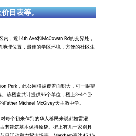
及价目表等。
社区内，近14th Ave和McCowan Rd的交界处，
疑的地理位置，最佳的学区环境，方便的社区生
vation Park，此公园植被覆盖面积大，可一眼望
乐趣。该楼盘共计提供96个单位，楼上3-4个卧
Michael McGivey天主教中学。
”的大名对每个初来乍到的华人移民来说都如雷灌
主街上的古老建筑基本保持原貌。街上有几十家别具
动和农贸市场等。Markham高达45.1%