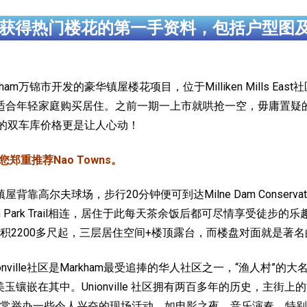
获得热门楼花的第一手资料，包括户型图
arkham万锦市开发的豪华镇屋楼花项目，位于Milliken Mills East
特别适合年轻家庭购买居住。之前一期一上市就哄抢一空，毋庸置
有的双车库价格更是让人心动！
郑重推荐Nao Towns。
双车库镇屋背靠高尔夫球场，步行20分钟便可到达Milne Dam Conser
 Park Trail相连，居住于此每天茶余饭后都可尽情享受徒步的
0多尺起，三层居住空间+楼顶露台，而楼盘对面就是著名的Father 
ionville社区是Markham最受追捧的华人社区之一，“渔人村
一块美玉镶嵌在其中。Unionville 社区拥有两百多年的历史，
举办一些令人兴奋的现场活动，如电影之夜、音乐演奏、特别节日活