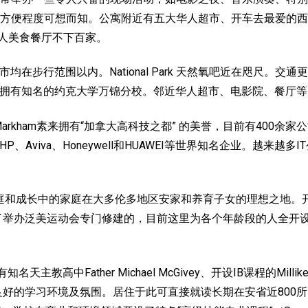
方便程度可想而知。公寓附近有五大华人超市、开车去最爱的西人超
华人美食餐厅不下百家。
ll 华人超市均在步行范围以内。National Park 天然氧吧近在咫
还将拥有知名的约克大学万锦分校。邻近华人超市、电影院、餐厅
Markham素来拥有“加拿大高科技之都” 的美誉，目前有400
orola、HP、Aviva、Honeywell和HUAWEI等世界知名企业
轻家庭和成长中的家庭在大多伦多地区安家和养育子女的理想之地。开车几
为了举办泛美运动会专门修建的，目前这里为各个年龄段的人全开
知名天主教高中Father Michael McGivey、开设IB课程的Millike
孩子提供良好的学习环境及氛围。居住于此可直接就读长期在安省近800所高中排名