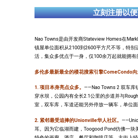
立刻注册以便
Nao Towns是由开发商Stateview Homes在M
镇屋单位面积从2100到2600平方尺不等，
活，集众多优点于一身，仅100余万起就能拥
多伦多最新最全的楼花搜索引擎ComeCondo向您
1. 项目本身亮点众多。
——Nao Towns 2 
穿水坝，公园内有全长2.1公里的步道并与Rough
室，双车库，车道还能另外停放一辆车，单位面积220
2. 紧邻最受追捧的Unionville华人社区。
——Un
耳。因为它临湖而建，Toogood Pond仿佛
特色的画廊、酒店、餐厅和咖啡店等。主街上经常