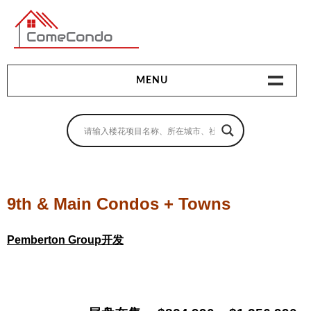
多伦多最新最全的楼花搜索引擎
MENU
地产相关
地产知识
买房指南
9th & Main Condos + Towns
卖房指南
Pemberton Group开发
贷款指南
租房指南
查询房源