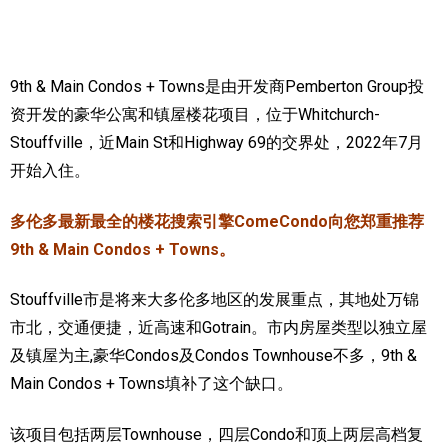
加拿大的历史文化
加拿大社会保险系统
9th & Main Condos + Towns是由开发商Pemberton Group投
资开发的豪华公寓和镇屋楼花项目，位于Whitchurch-
定居安大略省
Stouffville，近Main St和Highway 69的交界处，2022年7月
安大略省免费医疗保险
开始入住。
加拿大的福利制度
多伦多最新最全的楼花搜索引擎ComeCondo向您郑重推荐
吃货眼中的加拿大地图
9th & Main Condos + Towns。
Stouffville市是将来大多伦多地区的发展重点，其地处万锦
市北，交通便捷，近高速和Gotrain。
市内房屋类型以独立屋
及镇屋为主,豪华Condos及Condos Townhouse不多，9th &
Main Condos + Towns填补了这个缺口。
该项目包括两层Townhouse，四层Condo和顶上两层高档复