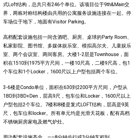
式Loft结构，总共只有246个单位。该项目位于9th&Main交
界，两栋对称结构楼由共用的公寓服务设施连接在一起。停
车场位于地下，地面有Visitor Parking。
高档配套设施包括一间含酒吧、厨房、桌球的Party Room、
私家影院、图书馆、多媒体娱乐室、模拟高尔夫、儿童娱乐
室、两个会议室、两间客房。大楼1-2层是Townhouse，面
积在1510到1975平方尺间，一楼10尺高，二楼9尺高，包1
个车位和1个Locker，1600尺以上户型包括两个车位。
3-6楼是Condo单位，面积在630到2200平方尺间，户型从
1BD到3BD+Den，层高9尺，包车位和Locker，1600尺以上
户型包括2个车位。7楼和8楼是复式LOFT结构，层高是9英
尺，包车位和locker。所有单元均是光滑天花板，配有高档
不锈钢厨房家电及燃气炉灶。
周边配套设施齐全。——8分钟步行或3分钟车程到