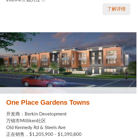
了解详情
One Place Gardens Towns
开发商：Berkin Development
万锦市Milliken社区
Old Kennedy Rd & Steels Ave
正在销售，$1,205,900 - $1,390,800