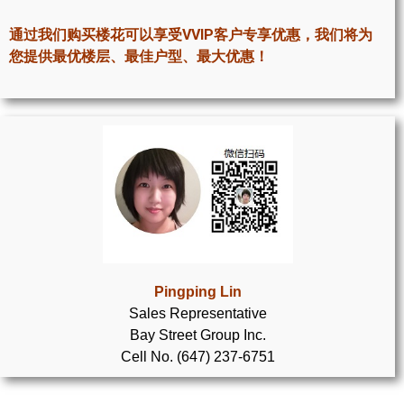
世嘉堡楼花项目
通过我们购买楼花可以享受VVIP客户专享优惠，我们将为
密西沙加社区介绍
您提供最优楼层、最佳户型、最大优惠！
密西沙加楼花项目
奥克维尔社区介绍
奥克维尔楼花项目
列治文山楼花项目
旺市楼花项目
万锦楼花项目
Pingping Lin
Sales Representative
新居民
Bay Street Group Inc.
Cell No. (647) 237-6751
新移民指南
留学生指南