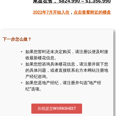
尾盘在售， $824,990 – $1,356,990
帮您卖房
2022年7月开始入住
，
点击查看附近的楼盘
多伦多地产
楼花大全
下一步怎么做？
大多伦多地区楼花开发商名录
如果您暂时还未决定购买，请注册以便及时接
楼花地图
收最新楼花信息。
如果您想咨询具体楼花信息，请注册并留下您
楼花转让专区
的具体问题，或者直接联系右方本网站注册地
多伦多市中心楼花项目
产经纪咨询。
如果您是地产经纪，请注册并勾选“地产经
怡陶碧谷社区介绍
纪”选项。
怡陶碧谷楼花项目
北约克楼花项目
在线提交WORKSHEET