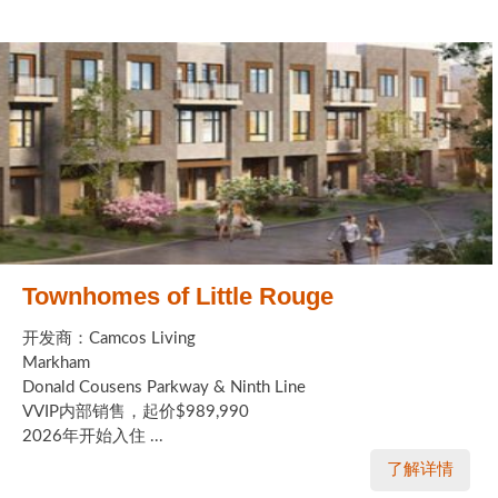
Townhomes of Little Rouge
开发商：Camcos Living
Markham
Donald Cousens Parkway & Ninth Line
VVIP内部销售，起价$989,990
2026年开始入住 ...
了解详情