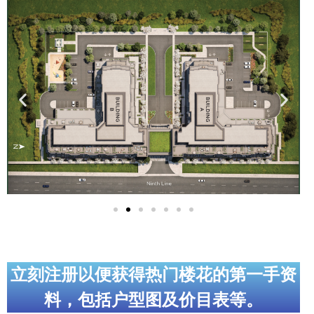
实用链接
加拿大房地产网站
大多伦多教育网站
大多伦多医疗机构
加拿大银行贷款机构
大多伦多交通网络
常用查询工具
地产杂谈
立刻注册以便获得热门楼花的第一手资
走近加拿大
料，包括户型图及价目表等。
为什么移民加拿大