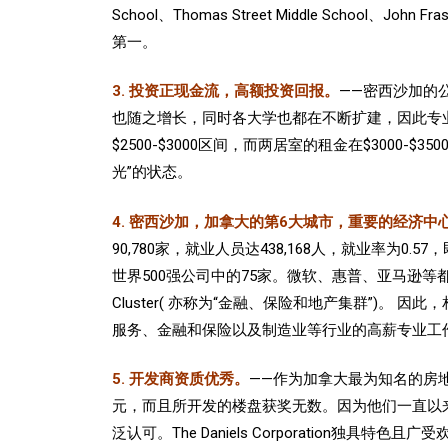
School、Thomas Street Middle School、John
第一。
3. 投资正现金流，高额投资回报。
——密西沙加的
也随之增长，同时各大学也都在不断扩建，因此专
$2500-$3000区间，而两居室的租金在$3000
光”的状态。
4. 密西沙加，加拿大的第6大城市，重要的经济中
90,780家，就业人员达438,168人，就业率为
世界500强公司中的75家。微软、惠普、亚马逊等都把加拿大的
Cluster( 亦称为“金融、保险和地产集群”
服务、金融和保险以及制造业等行业的高薪专业工作
5. 开发商资质优秀。
——
作为加拿大最为知名的房地产开
元，而且所开发的楼盘
获奖无数
。因为他们一直以
泛认可
。
The Daniels Corporation
独具特色且广受欢迎的开