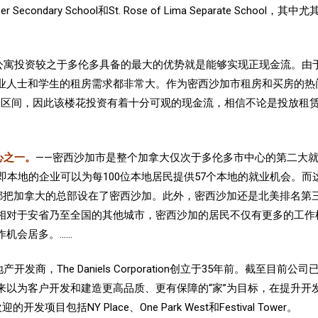
 Fraser Secondary School和St. Rose of Lima Separate Sc
公寓投资较之于多伦多具备的最大的优势就是能够实现正现金流。由
业人士和学生的租房需求都非常大。作为密西沙加市租房和买房的热
-$3500区间，因此该楼花投资有着十分可观的现金流，相信
不论是投放租
心之一。
——密西沙加市是整个加拿大仅次于多伦多市中心的第二大就
0.57，即本地的企业可以为每100位本地居民提供57个本地的就业机会
总部设在了密西沙加。此外，密西沙加还是北美排名第三的FIRE (Finance,
)。 因此，相对于安省乃至全国的其他城市，密西沙加的居民不仅有更多
机会居多。……
发商，The Daniels Corporation创立于35年前。截至目前
来以为客户开发和建造更高品质、更有保障的“家”为目标，在提升
开
发项目包括NY Place、One Park West和Festival Tower。