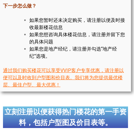
世嘉堡楼花项目
下一步怎么做？
密西沙加社区介绍
如果您暂时还未决定购买，请注册以便及时接
收最新楼花信息
密西沙加楼花项目
如果您想咨询具体楼花信息，请注册并留下您
的具体问题
奥克维尔社区介绍
如果您是地产经纪，请注册并勾选“地产经
奥克维尔楼花项目
纪”选项。
列治文山楼花项目
通过我们购买楼花可以享受VVIP客户专享优惠，请注册以
便可以及时收到户型图和价目表。我们将为您提供最优楼
旺市楼花项目
层、最佳户型、最大优惠！
万锦楼花项目
新居民
立刻注册以便获得热门楼花的第一手资
新移民指南
料，包括户型图及价目表等。
留学生指南