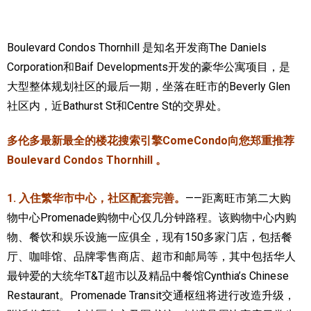
实用链接
Boulevard Condos Thornhill 是知名开发商The Daniels
加拿大房地产网站
Corporation和Baif Developments开发的豪华公寓项目，是
大型整体规划社区的最后一期，坐落在旺市的Beverly Glen
大多伦多教育网站
社区内，近Bathurst St和Centre St的交界处。
大多伦多医疗机构
多伦多最新最全的楼花搜索引擎ComeCondo向您郑重推荐
加拿大银行贷款机构
Boulevard Condos Thornhill 。
大多伦多交通网络
1. 入住繁华市中心，社区配套完善。
——距离旺市第二大购
常用查询工具
物中心Promenade购物中心仅几分钟路程。该购物中心内购
物、餐饮和娱乐设施一应俱全，现有150多家门店，包括餐
地产杂谈
厅、咖啡馆、品牌零售商店、超市和邮局等，其中包括华人
走近加拿大
最钟爱的大统华T&T超市以及精品中餐馆Cynthia’s Chinese
Restaurant。Promenade Transit交通枢纽将进行改造升级，
为什么移民加拿大