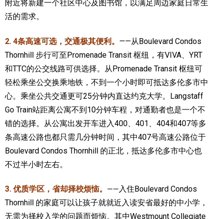
附近将新建一个社区中心及图书馆，以满足周边家庭日常生
活的需求。
加拿大的历史文化
加拿大社会保险系统
2. 4条高速可选，交通极其便利。
——
从Boulevard Condos
Thornhill 步行可至Promenade Transit 枢纽，有VIVA、YRT
定居安大略省
和TTC的公交线路可供选择。从Promenade Transit 枢纽可
安大略省免费医疗保险
轻松乘坐公交换乘地铁，不到一个小时即可抵达多伦多市中
心。乘坐公共交通更可25分钟内直达约克大学。Langstaff
加拿大的福利制度
Go Train站距离公寓不到10分钟车程，对通勤者也是一个不
吃货眼中的加拿大地图
错的选择。从公寓出发开车进入400、401、404和407等多
条高速公路也都只需几分钟时间，其中407号高速公路位于
Boulevard Condos Thornhill 的正北，抵达多伦多市中心也
不过半小时左右。
3. 优质学区，省却择校烦恼。
入住Boulevard Condos
——
Thornhill 的家庭可以让孩子就就近入读安省最好的中小学，
无需为择校入学的问题而烦恼。其中Westmount Collegiate