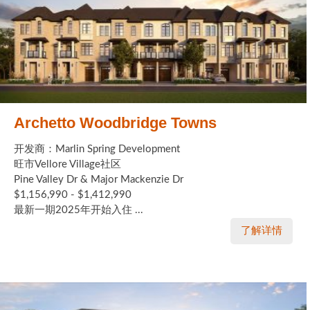
Archetto Woodbridge Towns
开发商：Marlin Spring Development
旺市Vellore Village社区
Pine Valley Dr & Major Mackenzie Dr
$1,156,990 - $1,412,990
最新一期2025年开始入住 ...
了解详情