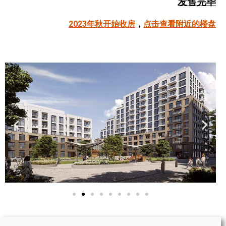
发售完毕
帮您卖房
2023年秋开始收房
，
点击查看附近的楼盘
多伦多地产
楼花大全
大多伦多地区楼花开发商名录
楼花地图
楼花转让专区
多伦多市中心楼花项目
怡陶碧谷社区介绍
怡陶碧谷楼花项目
北约克楼花项目