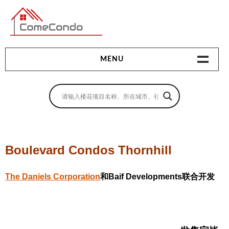
多伦多最新最全的楼花搜索引擎
MENU
地产相关
地产知识
买房指南
Boulevard Condos Thornhill
卖房指南
The Daniels Corporation
和Baif Developments联合开发
贷款指南
租房指南
查询房源