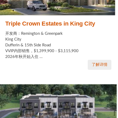
Triple Crown Estates in King City
开发商：Remington & Greenpark
King City
Dufferin & 15th Side Road
VVIP内部销售，$1,399,900 - $3,115,900
2026年秋开始入住 ...
了解详情