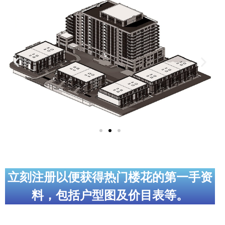
实用链接
加拿大房地产网站
大多伦多教育网站
大多伦多医疗机构
加拿大银行贷款机构
大多伦多交通网络
常用查询工具
地产杂谈
立刻注册以便获得热门楼花的第一手资
料，包括户型图及价目表等。
走近加拿大
为什么移民加拿大