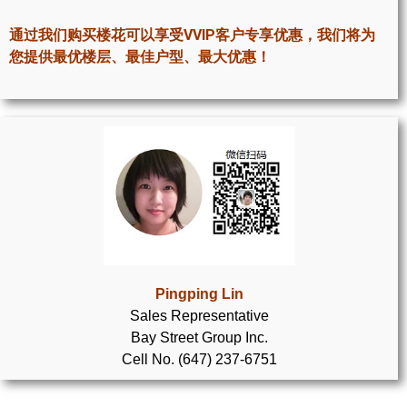
世嘉堡楼花项目
通过我们购买楼花可以享受VVIP客户专享优惠，我们将为
密西沙加社区介绍
您提供最优楼层、最佳户型、最大优惠！
密西沙加楼花项目
奥克维尔社区介绍
奥克维尔楼花项目
列治文山楼花项目
旺市楼花项目
万锦楼花项目
Pingping Lin
Sales Representative
新居民
Bay Street Group Inc.
Cell No. (647) 237-6751
新移民指南
留学生指南