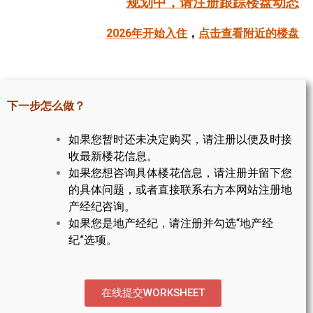
规划中，请注册跟踪楼盘动态
帮您卖房
2026年开始入住
，
点击查看附近的楼盘
多伦多地产
楼花大全
下一步怎么做？
大多伦多地区楼花开发商名录
如果您暂时还未决定购买，请注册以便及时接
楼花地图
收最新楼花信息。
如果您想咨询具体楼花信息，请注册并留下您
楼花转让专区
的具体问题，或者直接联系右方本网站注册地
多伦多市中心楼花项目
产经纪咨询。
如果您是地产经纪，请注册并勾选“地产经
怡陶碧谷社区介绍
纪”选项。
怡陶碧谷楼花项目
北约克楼花项目
在线提交WORKSHEET