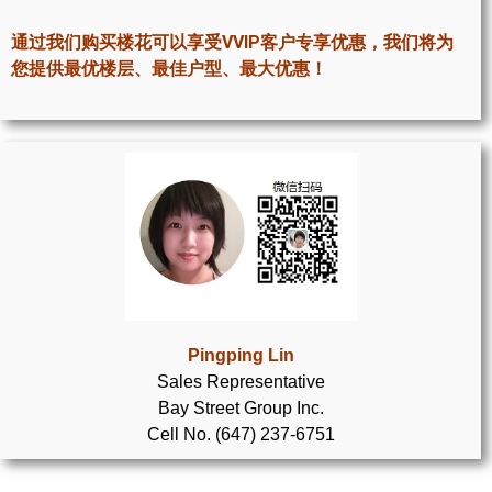
世嘉堡楼花项目
通过我们购买楼花可以享受VVIP客户专享优惠，我们将为
密西沙加社区介绍
您提供最优楼层、最佳户型、最大优惠！
密西沙加楼花项目
奥克维尔社区介绍
奥克维尔楼花项目
列治文山楼花项目
旺市楼花项目
万锦楼花项目
Pingping Lin
Sales Representative
新居民
Bay Street Group Inc.
Cell No. (647) 237-6751
新移民指南
留学生指南