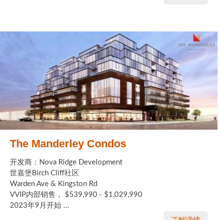
The Manderley Condos
开发商：Nova Ridge Development
世嘉堡Birch Cliff社区
Warden Ave & Kingston Rd
VVIP内部销售， $539,990 - $1,029,990
2023年9月开始 ...