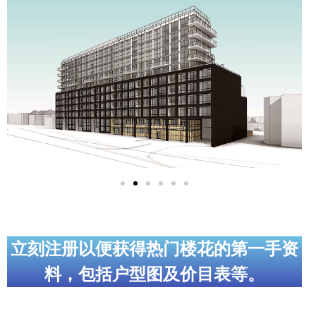
实用链接
加拿大房地产网站
大多伦多教育网站
大多伦多医疗机构
加拿大银行贷款机构
大多伦多交通网络
常用查询工具
地产杂谈
立刻注册以便获得热门楼花的第一手资
料，包括户型图及价目表等。
走近加拿大
为什么移民加拿大