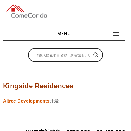
多伦多最新最全的楼花搜索引擎
MENU
地产相关
地产知识
买房指南
Kingside Residences
卖房指南
Altree Developments
开发
贷款指南
租房指南
查询房源