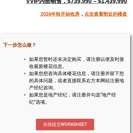
VVIP内部销售，$739,990 – $1,439,990
帮您卖房
2026年秋开始收房
，
点击查看附近的楼盘
多伦多地产
楼花大全
下一步怎么做？
大多伦多地区楼花开发商名录
如果您暂时还未决定购买，请注册以便及时接
楼花地图
收最新楼花信息。
如果您想咨询具体楼花信息，请注册并留下您
楼花转让专区
的具体问题，或者直接联系右方本网站注册地
多伦多市中心楼花项目
产经纪咨询。
如果您是地产经纪，请注册并勾选“地产经
怡陶碧谷社区介绍
纪”选项。
怡陶碧谷楼花项目
北约克楼花项目
在线提交WORKSHEET