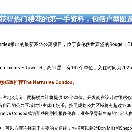
获得热门楼花的第一手资料，包括户型图
Communities推出的最新豪华公寓项目，位于多伦多世嘉堡的Rouge（E11）社
Condominiums – Tower B，高11层，有192个单位，入住时间为20
荐The Narrative Condos。
ive Condos占地3英亩，两栋楼共计将提供422个单位。开发商在设
自己的公共区域供业主休闲娱乐。按照规划公共区域将有超过18000
rative Condos成为那些刚刚扎根多伦多，准备孕育新生命的年轻人
交通要冲，可以方便连接若干主要的交通线，包括可以到达Don Mills和Sheppe