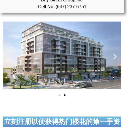
Cell No. (647) 237-6751
实用链接
加拿大房地产网站
大多伦多教育网站
大多伦多医疗机构
加拿大银行贷款机构
大多伦多交通网络
常用查询工具
地产杂谈
走近加拿大
立刻注册以便获得热门楼花的第一手资
为什么移民加拿大