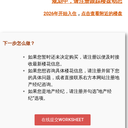
规划中，请注册跟踪楼盘动态
帮您卖房
2026年开始入住
，
点击查看附近的楼盘
多伦多地产
楼花大全
下一步怎么做？
大多伦多地区楼花开发商名录
如果您暂时还未决定购买，请注册以便及时接
楼花地图
收最新楼花信息。
如果您想咨询具体楼花信息，请注册并留下您
楼花转让专区
的具体问题，或者直接联系右方本网站注册地
多伦多市中心楼花项目
产经纪咨询。
如果您是地产经纪，请注册并勾选“地产经
怡陶碧谷社区介绍
纪”选项。
怡陶碧谷楼花项目
北约克楼花项目
在线提交WORKSHEET