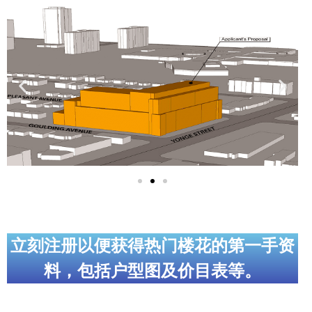
实用链接
加拿大房地产网站
大多伦多教育网站
大多伦多医疗机构
加拿大银行贷款机构
大多伦多交通网络
常用查询工具
地产杂谈
立刻注册以便获得热门楼花的第一手资
料，包括户型图及价目表等。
走近加拿大
为什么移民加拿大