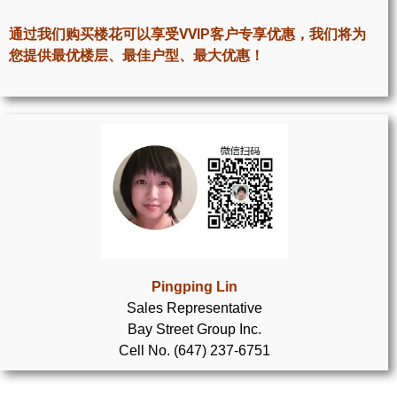
世嘉堡楼花项目
通过我们购买楼花可以享受VVIP客户专享优惠，我们将为
密西沙加社区介绍
您提供最优楼层、最佳户型、最大优惠！
密西沙加楼花项目
奥克维尔社区介绍
奥克维尔楼花项目
列治文山楼花项目
旺市楼花项目
万锦楼花项目
Pingping Lin
Sales Representative
新居民
Bay Street Group Inc.
Cell No. (647) 237-6751
新移民指南
留学生指南