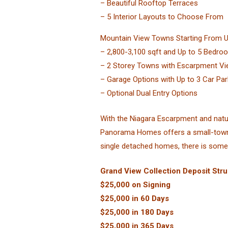
– Beautiful Rooftop Terraces
– 5 Interior Layouts to Choose From
Mountain View Towns Starting From Up
– 2,800-3,100 sqft and Up to 5 Bedr
– 2 Storey Towns with Escarpment V
– Garage Options with Up to 3 Car Par
– Optional Dual Entry Options
With the Niagara Escarpment and natura
Panorama Homes offers a small-town f
single detached homes, there is somet
Grand View Collection Deposit Str
$25,000 on Signing
$25,000 in 60 Days
$25,000 in 180 Days
$25,000 in 365 Days