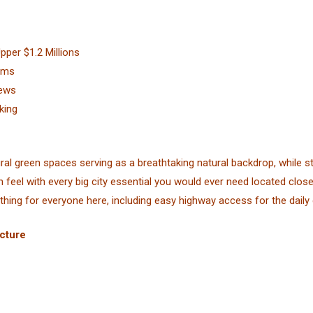
per $1.2 Millions
ooms
iews
king
l green spaces serving as a breathtaking natural backdrop, while stil
eel with every big city essential you would ever need located cl
hing for everyone here, including easy highway access for the dail
ucture