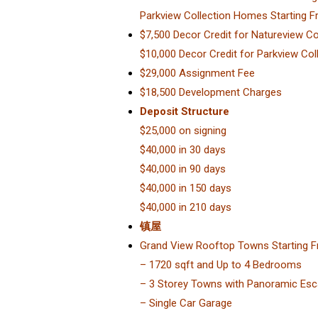
Parkview Collection Homes Starting Fr
$7,500 Decor Credit for Natureview C
$10,000 Decor Credit for Parkview Co
$29,000 Assignment Fee
$18,500 Development Charges
Deposit Structure
$25,000 on signing
$40,000 in 30 days
$40,000 in 90 days
$40,000 in 150 days
$40,000 in 210 days
镇屋
Grand View Rooftop Towns Starting F
– 1720 sqft and Up to 4 Bedrooms
– 3 Storey Towns with Panoramic Es
– Single Car Garage