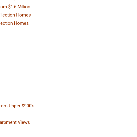
om $1.6 Million
ollection Homes
llection Homes
rom Upper $900’s
carpment Views