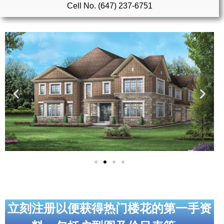
Cell No. (647) 237-6751
实用链接
加拿大房地产网站
大多伦多教育网站
大多伦多医疗机构
加拿大银行贷款机构
大多伦多交通网络
常用查询工具
地产杂谈
走近加拿大
立刻注册以便获得热门楼花的第一手资
为什么移民加拿大