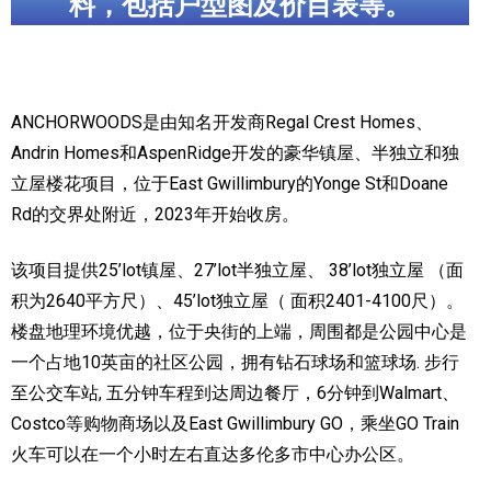
料，包括户型图及价目表等。
加拿大的历史文化
加拿大社会保险系统
ANCHORWOODS是由知名开发商Regal Crest Homes、
定居安大略省
Andrin Homes和AspenRidge开发的豪华镇屋、半独立和独
安大略省免费医疗保险
立屋楼花项目，位于East Gwillimbury的Yonge St和Doane
Rd的交界处附近，2023年开始收房。
加拿大的福利制度
该项目提供25’lot镇屋、27’lot半独立屋、 38’lot独立屋 （面
吃货眼中的加拿大地图
积为2640平方尺）、45’lot独立屋（ 面积2401-4100尺）。
楼盘地理环境优越，位于央街的上端，周围都是公园中心是
一个占地10英亩的社区公园，拥有钻石球场和篮球场. 步行
至公交车站, 五分钟车程到达周边餐厅，6分钟到Walmart、
Costco等购物商场以及East Gwillimbury GO，乘坐GO Train
火车可以在一个小时左右直达多伦多市中心办公区。