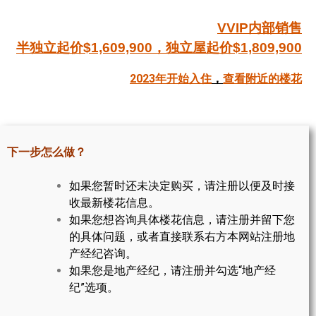
帮您卖房
VVIP内部销售
半独立起价$1,609,900，独立屋起价$1,809,900
多伦多地产
2023年开始入住
，
查看附近的楼花
楼花大全
大多伦多地区楼花开发商名录
楼花地图
下一步怎么做？
楼花转让专区
如果您暂时还未决定购买，请注册以便及时接
收最新楼花信息。
多伦多市中心楼花项目
如果您想咨询具体楼花信息，请注册并留下您
怡陶碧谷社区介绍
的具体问题，或者直接联系右方本网站注册地
产经纪咨询。
怡陶碧谷楼花项目
如果您是地产经纪，请注册并勾选“地产经
纪”选项。
北约克楼花项目