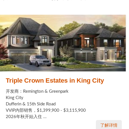
Triple Crown Estates in King City
开发商：Remington & Greenpark
King City
Dufferin & 15th Side Road
VVIP内部销售，$1,399,900 - $3,115,900
2026年秋开始入住 ...
了解详情