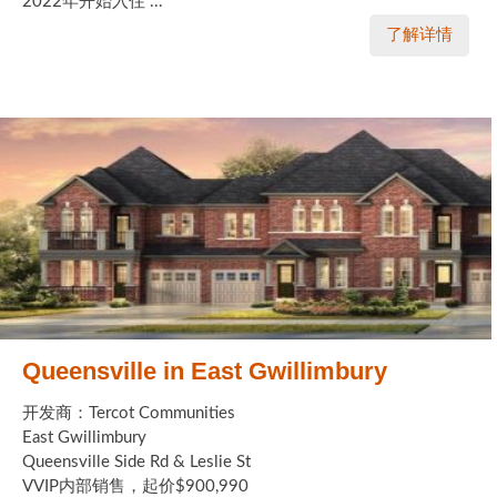
2022年开始入住 ...
了解详情
Queensville in East Gwillimbury
开发商：Tercot Communities
East Gwillimbury
Queensville Side Rd & Leslie St
VVIP内部销售，起价$900,990