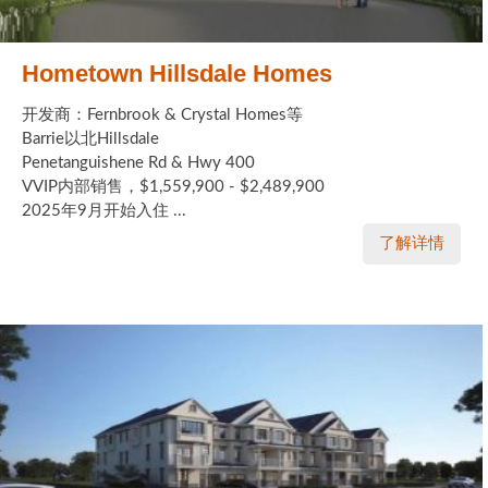
Hometown Hillsdale Homes
开发商：Fernbrook & Crystal Homes等
Barrie以北Hillsdale
Penetanguishene Rd & Hwy 400
VVIP内部销售，$1,559,900 - $2,489,900
2025年9月开始入住 ...
了解详情