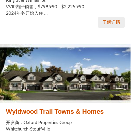
King St & William St
VVIP内部销售，$799,990 - $2,225,990
2024年冬开始入住 ...
了解详情
Wyldwood Trail Towns & Homes
开发商：Oxford Properties Group
Whitchurch-Stouffville