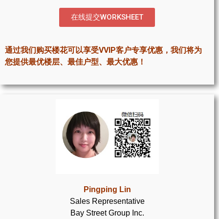
世嘉堡楼花项目
在线提交WORKSHEET
密西沙加社区介绍
密西沙加楼花项目
通过我们购买楼花可以享受VVIP客户专享优惠，我们将为
您提供最优楼层、最佳户型、最大优惠！
奥克维尔社区介绍
奥克维尔楼花项目
列治文山楼花项目
旺市楼花项目
万锦楼花项目
新居民
Pingping Lin
新移民指南
Sales Representative
Bay Street Group Inc.
留学生指南