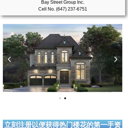
Bay Street Group Inc.
Cell No. (647) 237-6751
实用链接
加拿大房地产网站
大多伦多教育网站
大多伦多医疗机构
加拿大银行贷款机构
大多伦多交通网络
常用查询工具
地产杂谈
走近加拿大
立刻注册以便获得热门楼花的第一手资
为什么移民加拿大