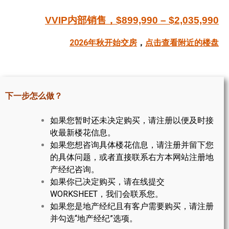
帮您卖房
VVIP内部销售，$899,990 – $2,035,990
多伦多地产
2026年秋开始交房
，
点击查看附近的楼盘
楼花大全
大多伦多地区楼花开发商名录
下一步怎么做？
楼花地图
如果您暂时还未决定购买，请注册以便及时接
楼花转让专区
收最新楼花信息。
如果您想咨询具体楼花信息，请注册并留下您
多伦多市中心楼花项目
的具体问题，或者直接联系右方本网站注册地
产经纪咨询。
怡陶碧谷社区介绍
如果你已决定购买，请在线提交
怡陶碧谷楼花项目
WORKSHEET，我们会联系您。
如果您是地产经纪且有客户需要购买，请注册
北约克楼花项目
并勾选“地产经纪”选项。