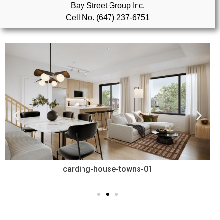
Bay Street Group Inc.
Cell No. (647) 237-6751
实用链接
加拿大房地产网站
大多伦多教育网站
大多伦多医疗机构
加拿大银行贷款机构
大多伦多交通网络
常用查询工具
-
carding-house-towns-01
地产杂谈
走近加拿大
为什么移民加拿大