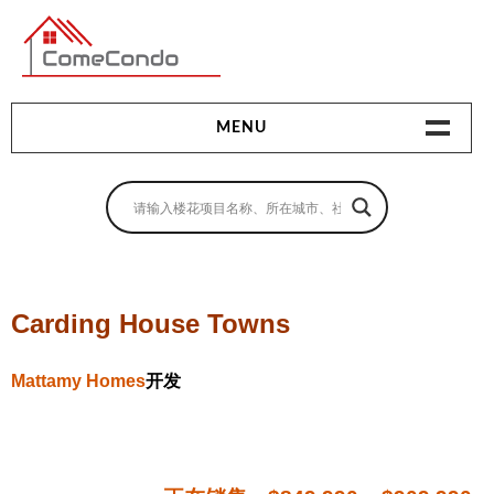
多伦多最新最全的楼花搜索引擎
MENU
地产相关
地产知识
买房指南
Carding House Towns
卖房指南
Mattamy Homes
开发
贷款指南
租房指南
查询房源