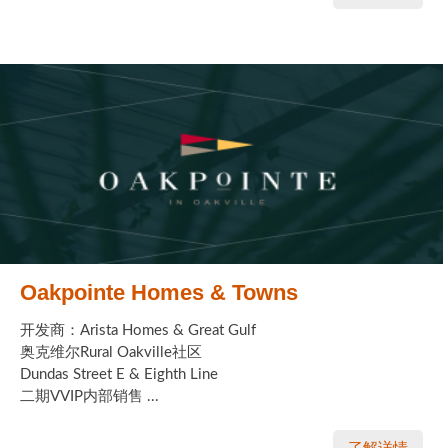
Oakpointe Homes & Towns
开发商：Arista Homes & Great Gulf
奥克维尔Rural Oakville社区
Dundas Street E & Eighth Line
二期VVIP内部销售 ...