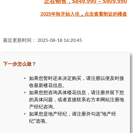
正在销售，$849,990 – $909,990
帮您卖房
2025年秋开始入住
，
点击查看附近的楼盘
多伦多地产
楼花大全
最近更新时间： 2025-08-18 16:20:45
大多伦多地区楼花开发商名录
楼花地图
下一步怎么做？
楼花转让专区
如果您暂时还未决定购买，请注册以便及时接
收最新楼花信息。
多伦多市中心楼花项目
如果您想咨询具体楼花信息，请注册并留下您
怡陶碧谷社区介绍
的具体问题，或者直接联系右方本网站注册地
产经纪咨询。
怡陶碧谷楼花项目
如果您是地产经纪，请注册并勾选“地产经
纪”选项。
北约克楼花项目