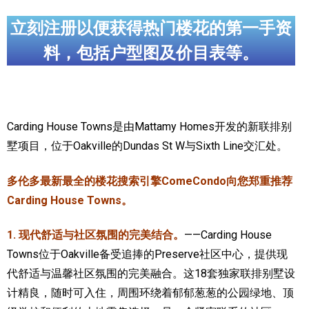
加拿大的历史文化
立刻注册以便获得热门楼花的第一手资
料，包括户型图及价目表等。
加拿大社会保险系统
定居安大略省
安大略省免费医疗保险
Carding House Towns是由Mattamy Homes开发的新联排别
加拿大的福利制度
墅项目，位于Oakville的Dundas St W与Sixth Line交汇处。
吃货眼中的加拿大地图
多伦多最新最全的楼花搜索引擎ComeCondo向您郑重推荐
Carding House Towns。
1. 现代舒适与社区氛围的完美结合。
——Carding House
Towns位于Oakville备受追捧的Preserve社区中心，提供现
代舒适与温馨社区氛围的完美融合。这18套独家联排别墅设
计精良，随时可入住，周围环绕着郁郁葱葱的公园绿地、顶