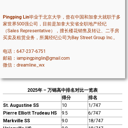
世嘉堡楼花项目
密西沙加社区介绍
Pingping Lin
毕业于北京大学，曾在中国和加拿大就职于多
家世界500强公司，目前是加拿大安省全职地产经纪
密西沙加楼花项目
（Sales Representative），擅长楼花销售及转让、二手房
买卖及租赁业务，所属经纪公司为Bay Street Group Inc.。
奥克维尔社区介绍
电话：647-237-6751
奥克维尔楼花项目
邮箱：iampingpinglin@gmail.com
列治文山楼花项目
微信：dreamline_wx
旺市楼花项目
万锦楼花项目
2025年 – 万锦高中排名对比一览表
得分
排名
新居民
St. Augustine SS
10
1/747
Pierre Elliott Trudeau HS
9.5
6/747
新移民指南
Markville SS
9.0
18/747
留学生指南