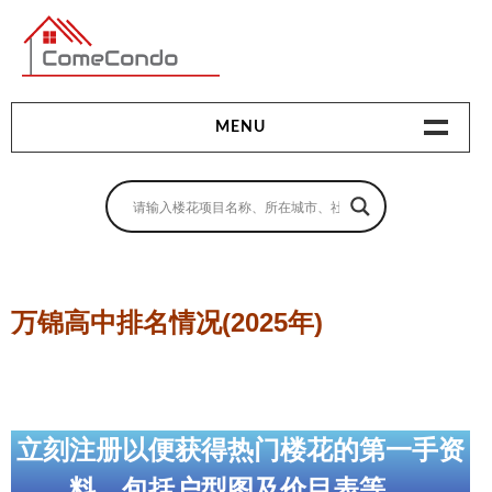
多伦多最新最全的楼花搜索引擎
MENU
地产相关
地产知识
买房指南
万锦高中排名情况(2025年)
卖房指南
贷款指南
租房指南
立刻注册以便获得热门楼花的第一手资
查询房源
料，包括户型图及价目表等。