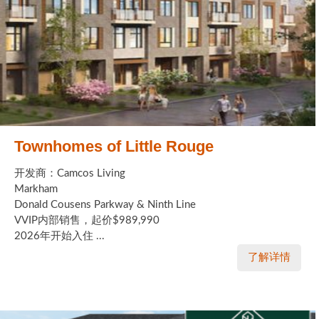
Townhomes of Little Rouge
开发商：Camcos Living
Markham
Donald Cousens Parkway & Ninth Line
VVIP内部销售，起价$989,990
2026年开始入住 ...
了解详情