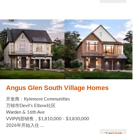
Angus Glen South Village Homes
开发商：Kylemore Communities
万锦市Devil's Elbow社区
Warden & 16th Ave
VVIP内部销售，$1,810,000 - $3,830,000
2026年开始入住 ...