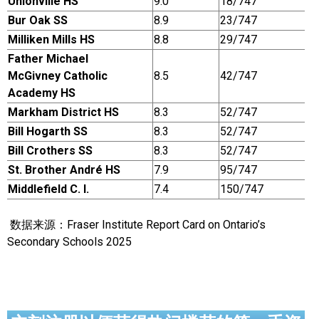
Unionville HS
9.0
18/747
Bur Oak SS
8.9
23/747
实用链接
Milliken Mills HS
8.8
29/747
Father Michael
加拿大房地产网站
McGivney Catholic
8.5
42/747
Academy HS
大多伦多教育网站
Markham District HS
8.3
52/747
大多伦多医疗机构
Bill Hogarth SS
8.3
52/747
Bill Crothers SS
8.3
52/747
加拿大银行贷款机构
St. Brother André HS
7.9
95/747
大多伦多交通网络
Middlefield C. I.
7.4
150/747
常用查询工具
数据来源：Fraser Institute Report Card on Ontario’s
Secondary Schools 2025
地产杂谈
走近加拿大
为什么移民加拿大