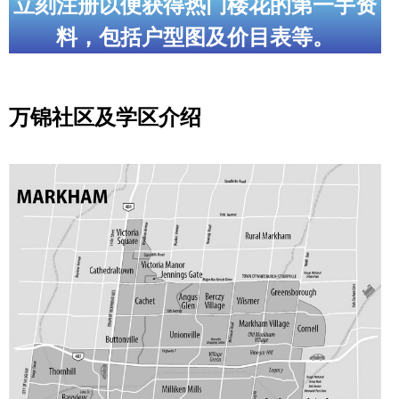
立刻注册以便获得热门楼花的第一手资
加拿大的历史文化
料，包括户型图及价目表等。
加拿大社会保险系统
定居安大略省
万锦社区及学区介绍
安大略省免费医疗保险
加拿大的福利制度
吃货眼中的加拿大地图