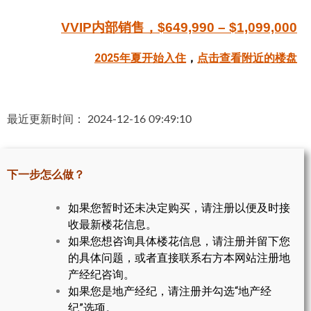
帮您卖房
VVIP内部销售，$649,990 – $1,099,000
多伦多地产
2025年夏开始入住
，
点击查看附近的楼盘
楼花大全
大多伦多地区楼花开发商名录
最近更新时间： 2024-12-16 09:49:10
楼花地图
楼花转让专区
下一步怎么做？
多伦多市中心楼花项目
如果您暂时还未决定购买，请注册以便及时接
收最新楼花信息。
怡陶碧谷社区介绍
如果您想咨询具体楼花信息，请注册并留下您
的具体问题，或者直接联系右方本网站注册地
怡陶碧谷楼花项目
产经纪咨询。
北约克楼花项目
如果您是地产经纪，请注册并勾选“地产经
纪”选项。