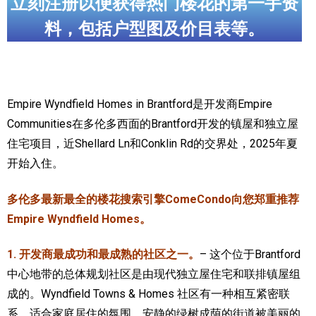
立刻注册以便获得热门楼花的第一手资
加拿大的历史文化
料，包括户型图及价目表等。
加拿大社会保险系统
定居安大略省
Empire Wyndfield Homes in Brantford是开发商Empire
安大略省免费医疗保险
Communities在多伦多西面的Brantford开发的镇屋和独立屋
住宅项目，近Shellard Ln和Conklin Rd的交界处，2025年夏
加拿大的福利制度
开始入住。
吃货眼中的加拿大地图
多伦多最新最全的楼花搜索引擎ComeCondo向您郑重推荐
Empire Wyndfield Homes。
1. 开发商最成功和最成熟的社区之一。
– 这个位于Brantford
中心地带的总体规划社区是由现代独立屋住宅和联排镇屋组
成的。Wyndfield Towns & Homes 社区有一种相互紧密联
系、适合家庭居住的氛围。安静的绿树成荫的街道被美丽的