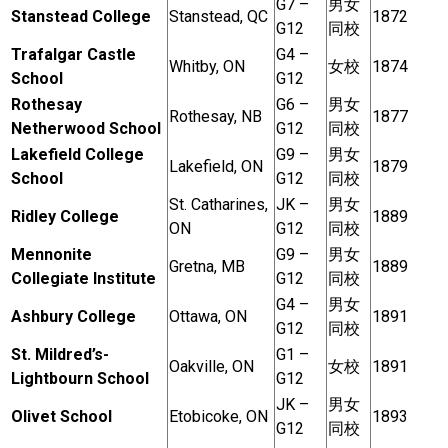
G7 –
男女
Stanstead College
Stanstead, QC
1872
G12
同校
加拿大的历史文化
Trafalgar Castle
G4 –
Whitby, ON
女校
1874
School
G12
加拿大社会保险系统
Rothesay
G6 –
男女
Rothesay, NB
1877
定居安大略省
Netherwood School
G12
同校
Lakefield College
G9 –
男女
安大略省免费医疗保险
Lakefield, ON
1879
School
G12
同校
St. Catharines,
JK –
男女
加拿大的福利制度
Ridley College
1889
ON
G12
同校
吃货眼中的加拿大地图
Mennonite
G9 –
男女
Gretna, MB
1889
Collegiate Institute
G12
同校
G4 –
男女
Ashbury College
Ottawa, ON
1891
G12
同校
St. Mildred’s-
G1 –
Oakville, ON
女校
1891
Lightbourn School
G12
JK –
男女
Olivet School
Etobicoke, ON
1893
G12
同校