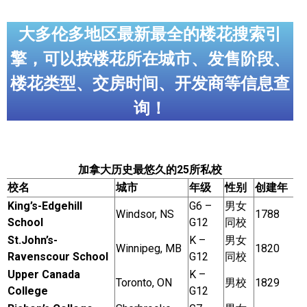
世嘉堡楼花项目
大多伦多地区最新最全的楼花搜索引
密西沙加社区介绍
擎，可以按楼花所在城市、发售阶段、
密西沙加楼花项目
楼花类型、交房时间、开发商等信息查
奥克维尔社区介绍
询！
奥克维尔楼花项目
列治文山楼花项目
加拿大历史最悠久的25所私校
旺市楼花项目
校名
城市
年级
性别
创建年
King’s-Edgehill
G6 –
男女
万锦楼花项目
Windsor, NS
1788
School
G12
同校
St.John’s-
K –
男女
新居民
Winnipeg, MB
1820
Ravenscour School
G12
同校
Upper Canada
K –
新移民指南
Toronto, ON
男校
1829
College
G12
留学生指南