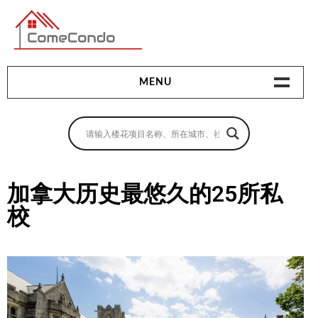
多伦多最新最全的楼花搜索引擎
MENU
地产相关
地产知识
买房指南
加拿大历史最悠久的25所私
校
卖房指南
贷款指南
租房指南
查询房源