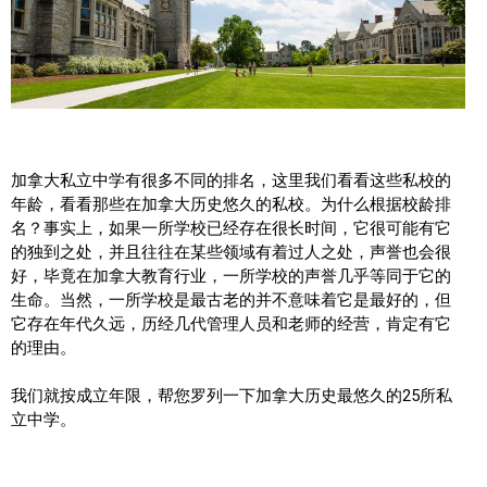
帮您卖房
多伦多地产
楼花大全
加拿大私立中学有很多不同的排名，这里我们看看这些私校的
大多伦多地区楼花开发商名录
年龄，看看那些在加拿大历史悠久的私校。为什么根据校龄排
楼花地图
名？事实上，如果一所学校已经存在很长时间，它很可能有它
的独到之处，并且往往在某些领域有着过人之处，声誉也会很
楼花转让专区
好，毕竟在加拿大教育行业，一所学校的声誉几乎等同于它的
生命。当然，一所学校是最古老的并不意味着它是最好的，但
多伦多市中心楼花项目
它存在年代久远，历经几代管理人员和老师的经营，肯定有它
的理由。
怡陶碧谷社区介绍
我们就按成立年限，帮您罗列一下加拿大历史最悠久的25所私
怡陶碧谷楼花项目
立中学。
北约克楼花项目