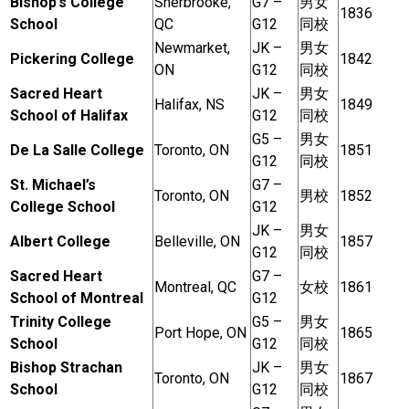
Bishop’s College
Sherbrooke,
G7 –
男女
1836
School
QC
G12
同校
实用链接
Newmarket,
JK –
男女
Pickering College
1842
ON
G12
同校
加拿大房地产网站
Sacred Heart
JK –
男女
Halifax, NS
1849
School of Halifax
G12
同校
大多伦多教育网站
G5 –
男女
De La Salle College
Toronto, ON
1851
大多伦多医疗机构
G12
同校
St. Michael’s
G7 –
Toronto, ON
男校
1852
加拿大银行贷款机构
College School
G12
JK –
男女
大多伦多交通网络
Albert College
Belleville, ON
1857
G12
同校
常用查询工具
Sacred Heart
G7 –
Montreal, QC
女校
1861
School of Montreal
G12
地产杂谈
Trinity College
G5 –
男女
Port Hope, ON
1865
School
G12
同校
走近加拿大
Bishop Strachan
JK –
男女
Toronto, ON
1867
School
G12
同校
为什么移民加拿大