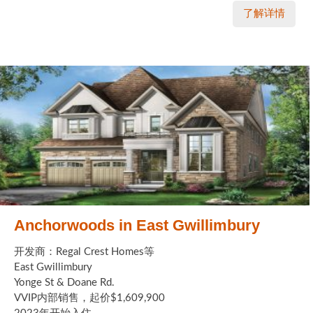
了解详情
Anchorwoods in East Gwillimbury
开发商：Regal Crest Homes等
East Gwillimbury
Yonge St & Doane Rd.
VVIP内部销售，起价$1,609,900