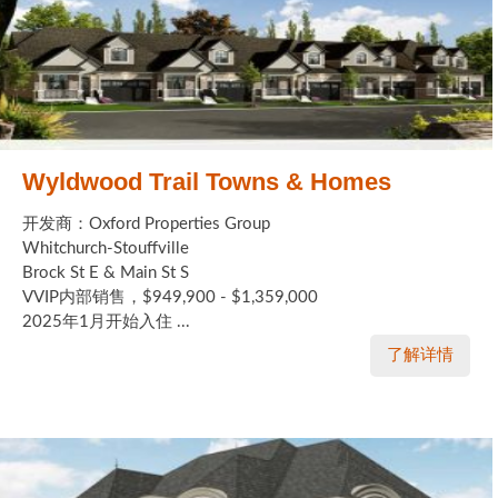
Wyldwood Trail Towns & Homes
开发商：Oxford Properties Group
Whitchurch-Stouffville
Brock St E & Main St S
VVIP内部销售，$949,900 - $1,359,000
2025年1月开始入住 ...
了解详情