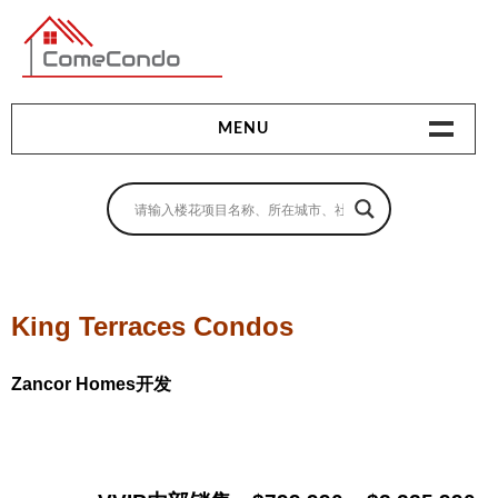
多伦多最新最全的楼花搜索引擎
MENU
地产相关
地产知识
买房指南
King Terraces Condos
卖房指南
Zancor Homes开发
贷款指南
租房指南
查询房源