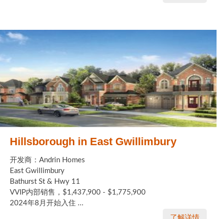
Hillsborough in East Gwillimbury
开发商：Andrin Homes
East Gwillimbury
Bathurst St & Hwy 11
VVIP内部销售，$1,437,900 - $1,775,900
2024年8月开始入住 ...
了解详情