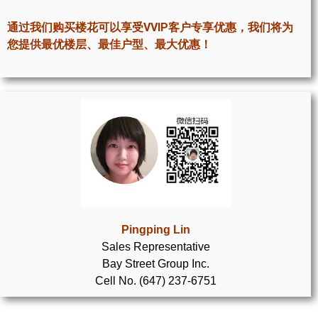
世嘉堡楼花项目
通过我们购买楼花可以享受VVIP客户专享优惠，我们将为
密西沙加社区介绍
您提供最优楼层、最佳户型、最大优惠！
密西沙加楼花项目
奥克维尔社区介绍
奥克维尔楼花项目
列治文山楼花项目
旺市楼花项目
万锦楼花项目
Pingping Lin
Sales Representative
新居民
Bay Street Group Inc.
Cell No. (647) 237-6751
新移民指南
留学生指南