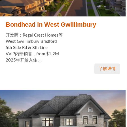
Bondhead in West Gwillimbury
开发商：Regal Crest Homes等
West Gwillimbury Bradford
5th Side Rd & 8th Line
VVIP内部销售，from $1.2M
2025年开始入住 ...
了解详情