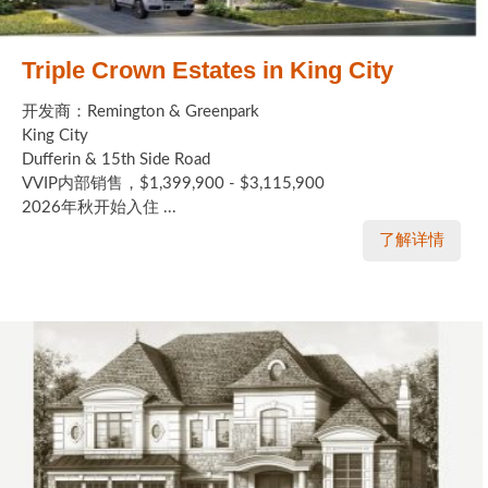
Triple Crown Estates in King City
开发商：Remington & Greenpark
King City
Dufferin & 15th Side Road
VVIP内部销售，$1,399,900 - $3,115,900
2026年秋开始入住 ...
了解详情