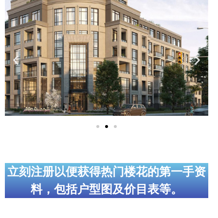
实用链接
加拿大房地产网站
大多伦多教育网站
大多伦多医疗机构
加拿大银行贷款机构
大多伦多交通网络
常用查询工具
地产杂谈
立刻注册以便获得热门楼花的第一手资
料，包括户型图及价目表等。
走近加拿大
为什么移民加拿大