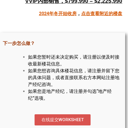
VVIP内部销售，$799,990 – $2,225,990
帮您卖房
2024年冬开始收房
，
点击查看附近的楼盘
多伦多地产
楼花大全
下一步怎么做？
大多伦多地区楼花开发商名录
如果您暂时还未决定购买，请注册以便及时接
楼花地图
收最新楼花信息。
如果您想咨询具体楼花信息，请注册并留下您
楼花转让专区
的具体问题，或者直接联系右方本网站注册地
多伦多市中心楼花项目
产经纪咨询。
如果您是地产经纪，请注册并勾选“地产经
怡陶碧谷社区介绍
纪”选项。
怡陶碧谷楼花项目
北约克楼花项目
在线提交WORKSHEET