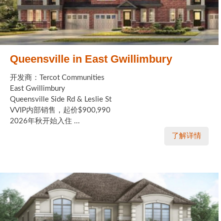
Queensville in East Gwillimbury
开发商：Tercot Communities
East Gwillimbury
Queensville Side Rd & Leslie St
VVIP内部销售，起价$900,990
2026年秋开始入住 ...
了解详情