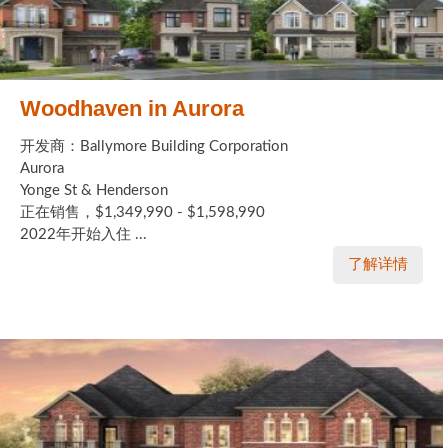
Woodhaven in Aurora
开发商：Ballymore Building Corporation
Aurora
Yonge St & Henderson
正在销售，$1,349,990 - $1,598,990
2022年开始入住 ...
了解详情