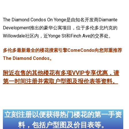
实用链接
The Diamond Condos On Yonge是由知名开发商Diamante
加拿大房地产网站
Development推出的豪华公寓项目，位于多伦多北约克的
Willowdale社区内，近Yonge St和Finch Ave的交界处。
大多伦多教育网站
大多伦多医疗机构
多伦多最新最全的楼花搜索引擎ComeCondo向您郑重推荐
The Diamond Condos。
加拿大银行贷款机构
附近在售的其他楼花有多项VVIP专享优惠，请
大多伦多交通网络
第一时间注册并索取户型图及报价表等资料。
常用查询工具
地产杂谈
立刻注册以便获得热门楼花的第一手资
走近加拿大
料，包括户型图及价目表等。
为什么移民加拿大