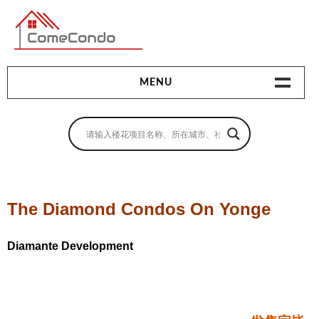
多伦多最新最全的楼花搜索引擎
MENU
地产相关
地产知识
买房指南
The Diamond Condos On Yonge
卖房指南
Diamante Development
贷款指南
租房指南
查询房源