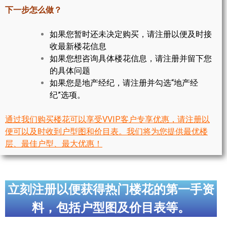
世嘉堡楼花项目
下一步怎么做？
密西沙加社区介绍
如果您暂时还未决定购买，请注册以便及时接
收最新楼花信息
密西沙加楼花项目
如果您想咨询具体楼花信息，请注册并留下您
的具体问题
奥克维尔社区介绍
如果您是地产经纪，请注册并勾选“地产经
奥克维尔楼花项目
纪”选项。
列治文山楼花项目
通过我们购买楼花可以享受VVIP客户专享优惠，请注册以
便可以及时收到户型图和价目表。我们将为您提供最优楼
旺市楼花项目
层、最佳户型、最大优惠！
万锦楼花项目
新居民
立刻注册以便获得热门楼花的第一手资
新移民指南
料，包括户型图及价目表等。
留学生指南