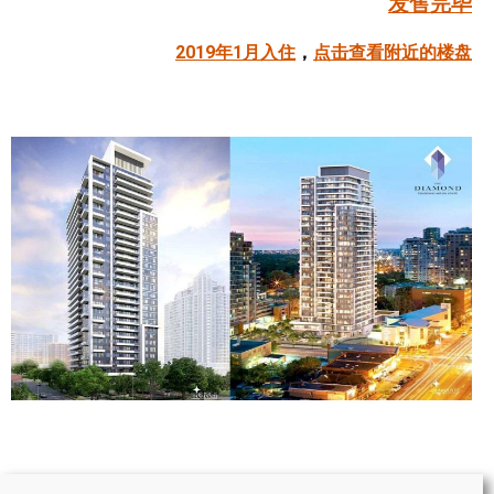
发售完毕
帮您卖房
2019年1月入住
，
点击查看附近的楼盘
多伦多地产
楼花大全
大多伦多地区楼花开发商名录
楼花地图
楼花转让专区
多伦多市中心楼花项目
怡陶碧谷社区介绍
怡陶碧谷楼花项目
北约克楼花项目