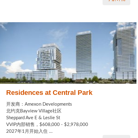
Residences at Central Park
开发商：Amexon Developments
北约克Bayview Village社区
Sheppard Ave E & Leslie St
VVIP内部销售，$608,000 - $2,978,000
2027年1月开始入住 ...