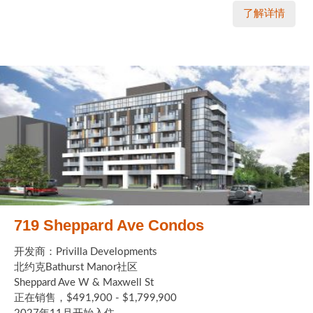
了解详情
719 Sheppard Ave Condos
开发商：Privilla Developments
北约克Bathurst Manor社区
Sheppard Ave W & Maxwell St
正在销售，$491,900 - $1,799,900