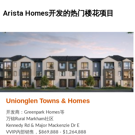
Arista Homes开发的热门楼花项目
Unionglen Towns & Homes
开发商：Greenpark Homes等
万锦Rural Markham社区
Kennedy Rd & Major Mackenzie Dr E
VVIP内部销售，$869,888 - $1,264,888