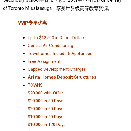
Secondary School等优质学校。23分钟即可抵达University
of Toronto Mississauga，享受世界级高等教育资源。
————VVIP专享优惠————
Up to $12,500 in Decor Dollars
Central Air Conditioning
Townhomes Include 5 Appliances
Free Assignment
Capped Development Charges
Arista Homes Deposit Structures
TOWNS
$20,000 with Offer
$20,000 in 30 Days
$20,000 in 60 Days
$10,000 in 90 Days
$10,000 in 120 Days