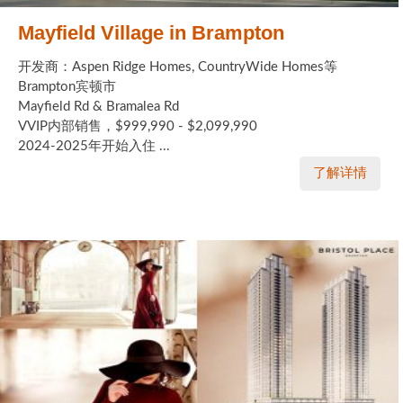
Mayfield Village in Brampton
开发商：Aspen Ridge Homes, CountryWide Homes等
Brampton宾顿市
Mayfield Rd & Bramalea Rd
VVIP内部销售，$999,990 - $2,099,990
2024-2025年开始入住 ...
了解详情