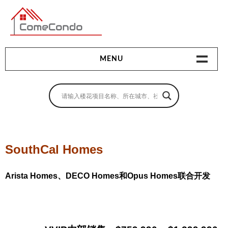
多伦多最新最全的楼花搜索引擎
MENU
地产相关
地产知识
买房指南
SouthCal Homes
卖房指南
Arista Homes、DECO Homes和Opus Homes联合开发
贷款指南
租房指南
查询房源