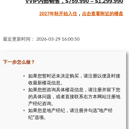
VVIP内部销售，$759,990 – $1,299,990
帮您卖房
2027年秋开始入住
，
点击查看附近的楼盘
多伦多地产
楼花大全
最近更新时间： 2026-03-29 16:00:50
大多伦多地区楼花开发商名录
楼花地图
下一步怎么做？
楼花转让专区
如果您暂时还未决定购买，请注册以便及时接
收最新楼花信息。
多伦多市中心楼花项目
如果您想咨询具体楼花信息，请注册并留下您
怡陶碧谷社区介绍
的具体问题，或者直接联系右方本网站注册地
产经纪咨询。
怡陶碧谷楼花项目
如果您是地产经纪，请注册并勾选“地产经
纪”选项。
北约克楼花项目