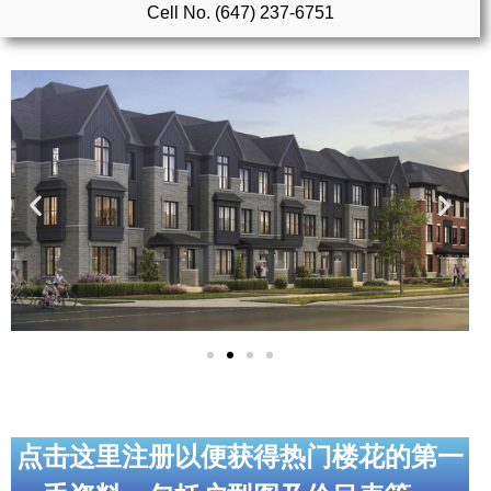
Cell No. (647) 237-6751
实用链接
加拿大房地产网站
大多伦多教育网站
大多伦多医疗机构
加拿大银行贷款机构
大多伦多交通网络
常用查询工具
地产杂谈
走近加拿大
点击这里注册以便获得热门楼花的第一
为什么移民加拿大