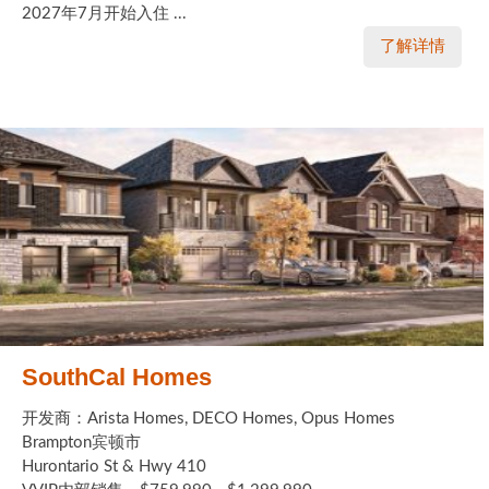
2027年7月开始入住 ...
了解详情
SouthCal Homes
开发商：Arista Homes, DECO Homes, Opus Homes
Brampton宾顿市
Hurontario St & Hwy 410