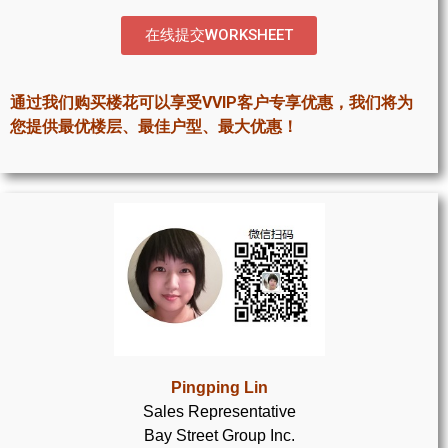
世嘉堡楼花项目
在线提交WORKSHEET
密西沙加社区介绍
密西沙加楼花项目
通过我们购买楼花可以享受VVIP客户专享优惠，我们将为
您提供最优楼层、最佳户型、最大优惠！
奥克维尔社区介绍
奥克维尔楼花项目
列治文山楼花项目
旺市楼花项目
万锦楼花项目
新居民
Pingping Lin
新移民指南
Sales Representative
Bay Street Group Inc.
留学生指南