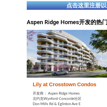
点击这里注册以
Aspen Ridge Homes开发的
Lily at Crosstown Condos
开发商： Aspen Ridge Homes
北约克Wynford-Concorde社区
Don Mills Rd & Eglinton Ave E