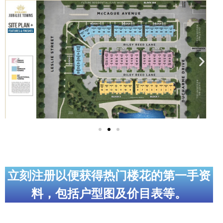
实用链接
加拿大房地产网站
大多伦多教育网站
大多伦多医疗机构
加拿大银行贷款机构
大多伦多交通网络
常用查询工具
地产杂谈
立刻注册以便获得热门楼花的第一手资
料，包括户型图及价目表等。
走近加拿大
为什么移民加拿大