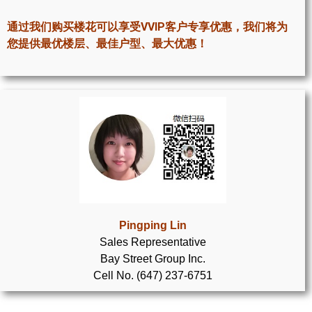
世嘉堡楼花项目
通过我们购买楼花可以享受VVIP客户专享优惠，我们将为
密西沙加社区介绍
您提供最优楼层、最佳户型、最大优惠！
密西沙加楼花项目
奥克维尔社区介绍
奥克维尔楼花项目
列治文山楼花项目
旺市楼花项目
万锦楼花项目
Pingping Lin
Sales Representative
新居民
Bay Street Group Inc.
Cell No. (647) 237-6751
新移民指南
留学生指南