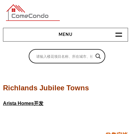
多伦多最新最全的楼花搜索引擎
MENU
地产相关
地产知识
买房指南
Richlands Jubilee Towns
卖房指南
Arista Homes开发
贷款指南
租房指南
查询房源