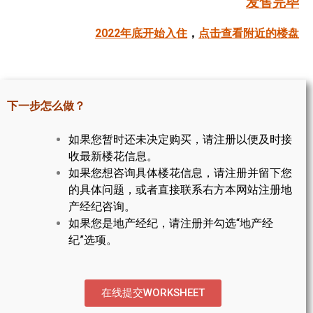
发售完毕
帮您卖房
2022年底开始入住
，
点击查看附近的楼盘
多伦多地产
楼花大全
下一步怎么做？
大多伦多地区楼花开发商名录
如果您暂时还未决定购买，请注册以便及时接
楼花地图
收最新楼花信息。
如果您想咨询具体楼花信息，请注册并留下您
楼花转让专区
的具体问题，或者直接联系右方本网站注册地
多伦多市中心楼花项目
产经纪咨询。
如果您是地产经纪，请注册并勾选“地产经
怡陶碧谷社区介绍
纪”选项。
怡陶碧谷楼花项目
北约克楼花项目
在线提交WORKSHEET