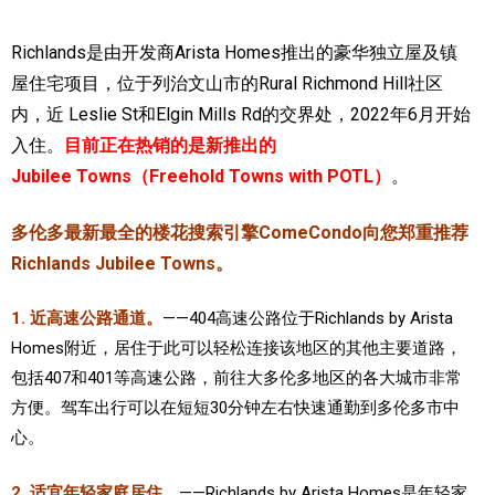
加拿大的历史文化
Richlands是由开发商Arista Homes推出的豪华独立屋及镇
屋住宅项目，位于列治文山市的Rural Richmond Hill社区
加拿大社会保险系统
内，近 Leslie St和Elgin Mills Rd的交界处，2022年6月开始
定居安大略省
入住。
目前正在热销的是新推出的
Jubilee Towns（Freehold Towns with POTL）
。
安大略省免费医疗保险
加拿大的福利制度
多伦多最新最全的楼花搜索引擎ComeCondo向您郑重推荐
Richlands Jubilee Towns。
吃货眼中的加拿大地图
1. 近高速公路通道。
——404高速公路位于Richlands by Arista
Homes附近，居住于此可以轻松连接该地区的其他主要道路，
包括407和401等高速公路，前往大多伦多地区的各大城市非常
方便。驾车出行可以在短短30分钟左右快速通勤到多伦多市中
心。
2. 适宜年轻家庭居住。
——Richlands by Arista
Homes是年轻家