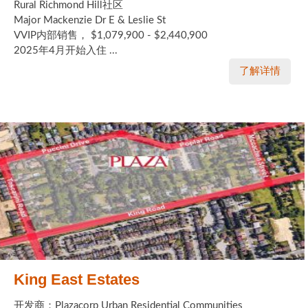
Rural Richmond Hill社区
Major Mackenzie Dr E & Leslie St
VVIP内部销售， $1,079,900 - $2,440,900
2025年4月开始入住 ...
了解详情
King East Estates
开发商：Plazacorp Urban Residential Communities