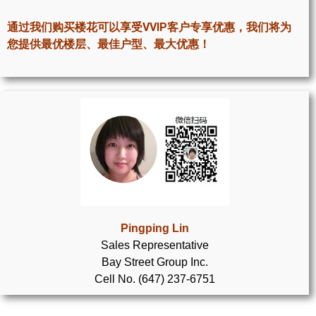
世嘉堡楼花项目
通过我们购买楼花可以享受VVIP客户专享优惠，我们将为
密西沙加社区介绍
您提供最优楼层、最佳户型、最大优惠！
密西沙加楼花项目
奥克维尔社区介绍
奥克维尔楼花项目
列治文山楼花项目
旺市楼花项目
万锦楼花项目
Pingping Lin
Sales Representative
新居民
Bay Street Group Inc.
Cell No. (647) 237-6751
新移民指南
留学生指南