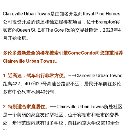
加拿大的历史文化
Claireville Urban Towns是由知名开发商Royal Pine Homes
公司投资开发的镇屋和独立屋楼花项目，位于Brampton宾
加拿大社会保险系统
顿市的Queen St. E.和The Gore Rd的交界处附近，2023年4
定居安大略省
月开始收房。
安大略省免费医疗保险
多伦多最新最全的楼花搜索引擎ComeCondo向您郑重推荐
加拿大的福利制度
Claireville Urban Towns。
吃货眼中的加拿大地图
1. 近高速，驾车出行非常方便。
——Claireville Urban Towns
距离427、407和27号高速公路都不远，居民开车前往多伦
多市中心只需不到40分钟。
2. 特别适合家庭居住。
——Claireville Urban Towns所处社区
是一个美丽的家庭友好型社区，位于宾顿市和旺市的交界
处，步行范围内就有很多学校，前往约克大学仅需10余分