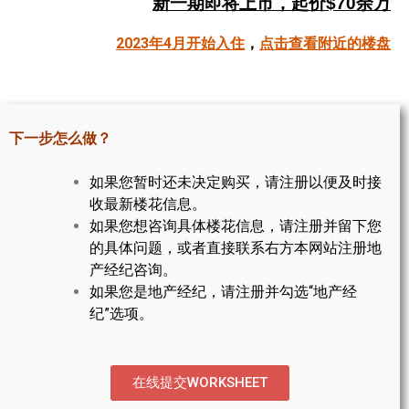
新一期即将上市，起价$70余万
帮您卖房
2023年4月开始入住
，
点击查看附近的楼盘
多伦多地产
楼花大全
下一步怎么做？
大多伦多地区楼花开发商名录
如果您暂时还未决定购买，请注册以便及时接
楼花地图
收最新楼花信息。
如果您想咨询具体楼花信息，请注册并留下您
楼花转让专区
的具体问题，或者直接联系右方本网站注册地
多伦多市中心楼花项目
产经纪咨询。
如果您是地产经纪，请注册并勾选“地产经
怡陶碧谷社区介绍
纪”选项。
怡陶碧谷楼花项目
北约克楼花项目
在线提交WORKSHEET