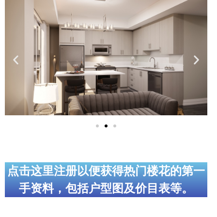
实用链接
加拿大房地产网站
大多伦多教育网站
大多伦多医疗机构
加拿大银行贷款机构
大多伦多交通网络
常用查询工具
地产杂谈
点击这里注册以便获得热门楼花的第一
手资料，包括户型图及价目表等。
走近加拿大
为什么移民加拿大