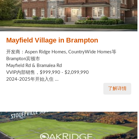
Mayfield Village in Brampton
开发商：Aspen Ridge Homes, CountryWide Homes等
Brampton宾顿市
Mayfield Rd & Bramalea Rd
VVIP内部销售，$999,990 - $2,099,990
2024-2025年开始入住 ...
了解详情