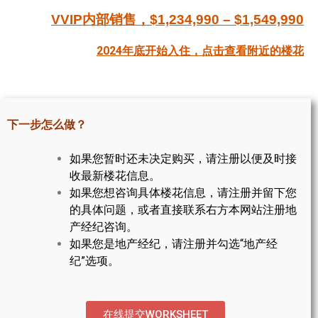
VVIP内部销售，$1,234,990 – $1,549,990
帮您卖房
2024年底开始入住，
点击查看附近的楼花
多伦多地产
楼花大全
大多伦多地区楼花开发商名录
下一步怎么做？
楼花地图
如果您暂时还未决定购买，请注册以便及时接
收最新楼花信息。
楼花转让专区
如果您想咨询具体楼花信息，请注册并留下您
多伦多市中心楼花项目
的具体问题，或者直接联系右方本网站注册地
产经纪咨询。
怡陶碧谷社区介绍
如果您是地产经纪，请注册并勾选“地产经
纪”选项。
怡陶碧谷楼花项目
北约克楼花项目
在线提交WORKSHEET