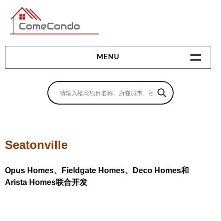
多伦多最新最全的楼花搜索引擎
MENU
地产相关
地产知识
买房指南
Seatonville
卖房指南
Opus Homes、Fieldgate Homes、Deco Homes和
贷款指南
Arista Homes联合开发
租房指南
查询房源