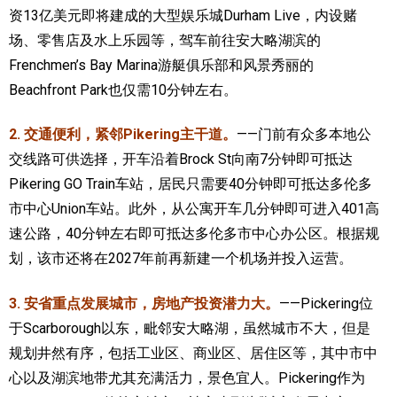
资13亿美元即将建成的大型娱乐城Durham Live，内设赌
场、零售店及水上乐园等，驾车前往安大略湖滨的
Frenchmen’s Bay Marina游艇俱乐部和风景秀丽的
Beachfront Park也仅需10分钟左右。
2. 交通便利，紧邻Pikering主干道。
——门前有众多本地公
交线路可供选择，开车沿着Brock St向南7分钟即可抵达
Pikering GO Train车站，居民只需要40分钟即可抵达多伦多
市中心Union车站。此外，从公寓开车几分钟即可进入401高
速公路，40分钟左右即可抵达多伦多市中心办公区。根据规
划，该市还将在2027年前再新建一个机场并投入运营。
3. 安省重点发展城市，房地产投资潜力大。
——Pickering位
于Scarborough以东，毗邻安大略湖，虽然城市不大，但是
规划井然有序，包括工业区、商业区、居住区等，其中市中
心以及湖滨地带尤其充满活力，景色宜人。Pickering作为