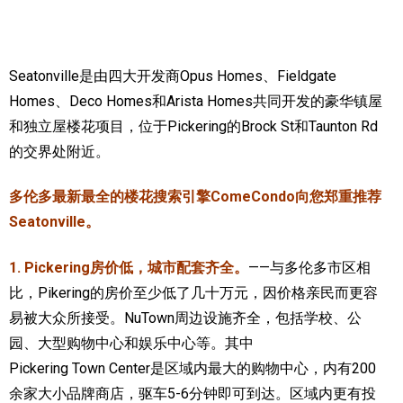
加拿大的历史文化
加拿大社会保险系统
Seatonville是由四大开发商Opus Homes、Fieldgate
Homes、Deco Homes和Arista Homes共同开发的豪华镇屋
定居安大略省
和独立屋楼花项目，位于Pickering的Brock St和Taunton Rd
安大略省免费医疗保险
的交界处附近。
加拿大的福利制度
多伦多最新最全的楼花搜索引擎ComeCondo向您郑重推荐
吃货眼中的加拿大地图
Seatonville。
1. Pickering房价低，城市配套齐全。
——与多伦多市区相
比，Pikering的房价至少低了几十万元，因价格亲民而更容
易被大众所接受。NuTown周边设施齐全，包括学校、公
园、大型购物中心和娱乐中心等。其中
Pickering Town Center是区域内最大的购物中心，内有200
余家大小品牌商店，驱车5-6分钟即可到达。区域内更有投