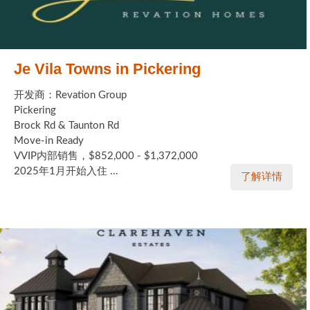
Je Vila Towns in Pickering
开发商：Revation Group
Pickering
Brock Rd & Taunton Rd
Move-in Ready
VVIP内部销售，$852,000 - $1,372,000
2025年1月开始入住 ...
了解详情