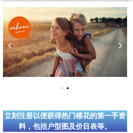
实用链接
加拿大房地产网站
大多伦多教育网站
大多伦多医疗机构
加拿大银行贷款机构
大多伦多交通网络
常用查询工具
地产杂谈
立刻注册以便获得热门楼花的第一手资
走近加拿大
料，包括户型图及价目表等。
为什么移民加拿大