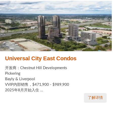
Universal City East Condos
开发商：Chestnut Hill Developments
Pickering
Bayly & Liverpool
VVIP内部销售，$471,900 - $989,900
2025年8月开始入住 ...
了解详情