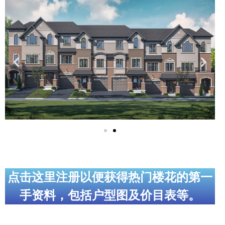
实用链接
加拿大房地产网站
大多伦多教育网站
大多伦多医疗机构
加拿大银行贷款机构
大多伦多交通网络
常用查询工具
地产杂谈
点击这里注册以便获得热门楼花的第一
手资料，包括户型图及价目表等。
走近加拿大
为什么移民加拿大