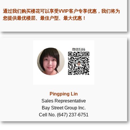
世嘉堡楼花项目
通过我们购买楼花可以享受VVIP客户专享优惠，我们将为
密西沙加社区介绍
您提供最优楼层、最佳户型、最大优惠！
密西沙加楼花项目
奥克维尔社区介绍
奥克维尔楼花项目
列治文山楼花项目
旺市楼花项目
万锦楼花项目
Pingping Lin
Sales Representative
新居民
Bay Street Group Inc.
Cell No. (647) 237-6751
新移民指南
留学生指南