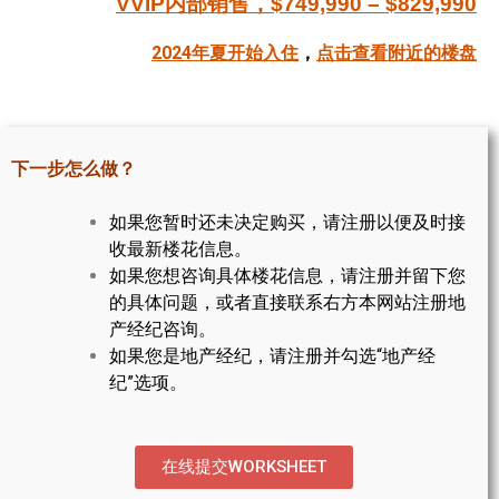
VVIP内部销售，$749,990 – $829,990
帮您卖房
2024年夏开始入住
，
点击查看附近的楼盘
多伦多地产
楼花大全
下一步怎么做？
大多伦多地区楼花开发商名录
如果您暂时还未决定购买，请注册以便及时接
楼花地图
收最新楼花信息。
如果您想咨询具体楼花信息，请注册并留下您
楼花转让专区
的具体问题，或者直接联系右方本网站注册地
多伦多市中心楼花项目
产经纪咨询。
如果您是地产经纪，请注册并勾选“地产经
怡陶碧谷社区介绍
纪”选项。
怡陶碧谷楼花项目
北约克楼花项目
在线提交WORKSHEET