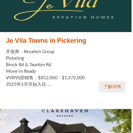
Je Vila Towns in Pickering
开发商：Revation Group
Pickering
Brock Rd & Taunton Rd
Move-in Ready
VVIP内部销售，$852,000 - $1,372,000
2025年1月开始入住 ...
了解详情