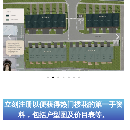
实用链接
加拿大房地产网站
大多伦多教育网站
大多伦多医疗机构
加拿大银行贷款机构
大多伦多交通网络
常用查询工具
地产杂谈
立刻注册以便获得热门楼花的第一手资
料，包括户型图及价目表等。
走近加拿大
为什么移民加拿大