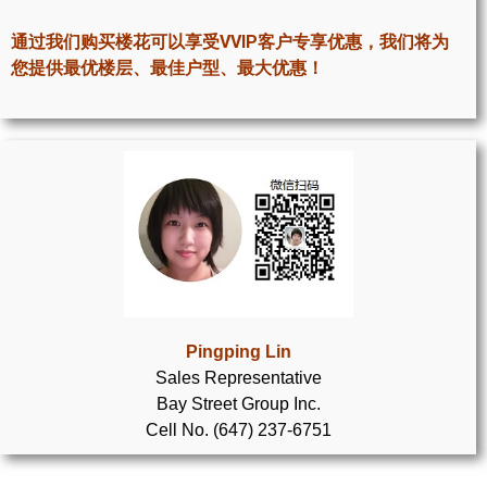
世嘉堡楼花项目
通过我们购买楼花可以享受VVIP客户专享优惠，我们将为
密西沙加社区介绍
您提供最优楼层、最佳户型、最大优惠！
密西沙加楼花项目
奥克维尔社区介绍
奥克维尔楼花项目
列治文山楼花项目
旺市楼花项目
万锦楼花项目
Pingping Lin
Sales Representative
新居民
Bay Street Group Inc.
Cell No. (647) 237-6751
新移民指南
留学生指南