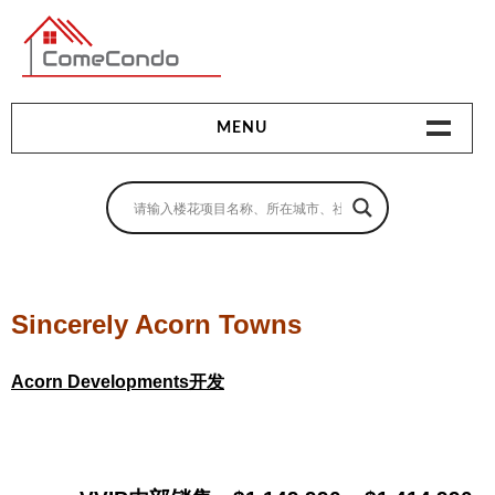
多伦多最新最全的楼花搜索引擎
MENU
地产相关
地产知识
买房指南
Sincerely Acorn Towns
卖房指南
Acorn Developments开发
贷款指南
租房指南
查询房源