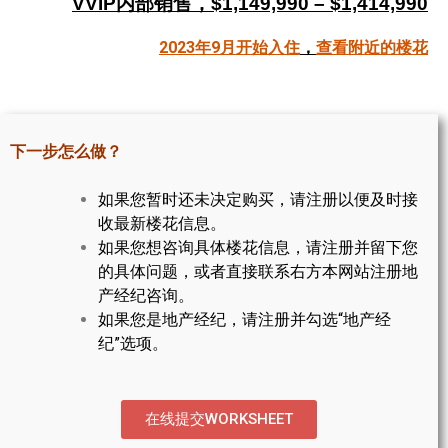
VVIP内部销售，$1,149,990 – $1,414,990
帮您卖房
2023年9月开始入住
，
查看附近的楼花
多伦多地产
楼花大全
下一步怎么做？
大多伦多地区楼花开发商名录
如果您暂时还未决定购买，请注册以便及时接
楼花地图
收最新楼花信息。
如果您想咨询具体楼花信息，请注册并留下您
楼花转让专区
的具体问题，或者直接联系右方本网站注册地
多伦多市中心楼花项目
产经纪咨询。
如果您是地产经纪，请注册并勾选“地产经
怡陶碧谷社区介绍
纪”选项。
怡陶碧谷楼花项目
北约克楼花项目
在线提交WORKSHEET