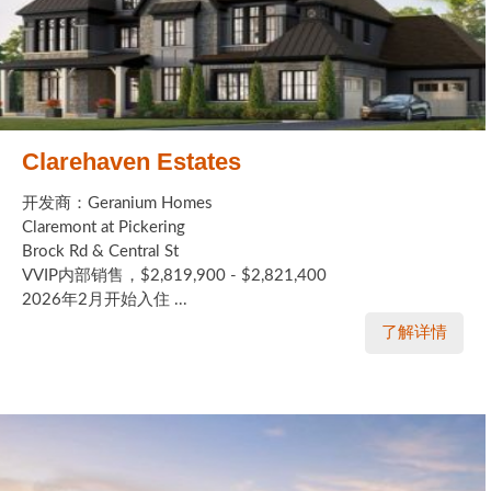
Clarehaven Estates
开发商：Geranium Homes
Claremont at Pickering
Brock Rd & Central St
VVIP内部销售，$2,819,900 - $2,821,400
2026年2月开始入住 ...
了解详情