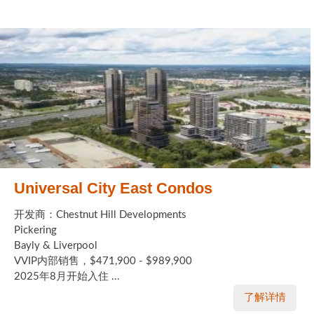
Universal City East Condos
开发商：Chestnut Hill Developments
Pickering
Bayly & Liverpool
VVIP内部销售，$471,900 - $989,900
2025年8月开始入住 ...
了解详情