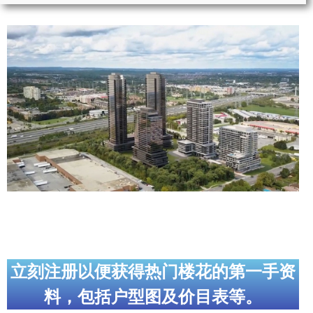
实用链接
加拿大房地产网站
大多伦多教育网站
大多伦多医疗机构
加拿大银行贷款机构
大多伦多交通网络
常用查询工具
地产杂谈
立刻注册以便获得热门楼花的第一手资
走近加拿大
料，包括户型图及价目表等。
为什么移民加拿大