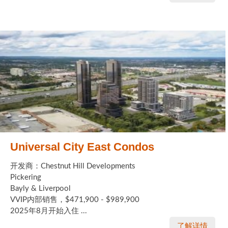
Universal City East Condos
开发商：Chestnut Hill Developments
Pickering
Bayly & Liverpool
VVIP内部销售，$471,900 - $989,900
2025年8月开始入住 ...
了解详情