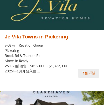
Je Vila Towns in Pickering
开发商：Revation Group
Pickering
Brock Rd & Taunton Rd
Move-in Ready
VVIP内部销售，$852,000 - $1,372,000
2025年1月开始入住 ...
了解详情