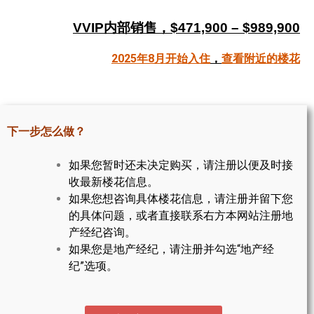
帮您卖房
VVIP内部销售，$471,900 – $989,900
多伦多地产
2025年8月开始入住
，
查看附近的楼花
楼花大全
大多伦多地区楼花开发商名录
下一步怎么做？
楼花地图
如果您暂时还未决定购买，请注册以便及时接
楼花转让专区
收最新楼花信息。
如果您想咨询具体楼花信息，请注册并留下您
多伦多市中心楼花项目
的具体问题，或者直接联系右方本网站注册地
产经纪咨询。
怡陶碧谷社区介绍
如果您是地产经纪，请注册并勾选“地产经
怡陶碧谷楼花项目
纪”选项。
北约克楼花项目