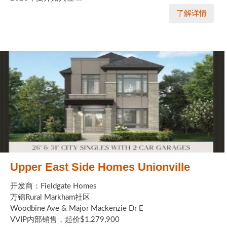
了解详情
Upper East Side Homes Unionville
开发商：Fieldgate Homes
万锦Rural Markham社区
Woodbine Ave & Major Mackenzie Dr E
VVIP内部销售，起价$1,279,900