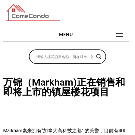
多伦多最新最全的楼花搜索引擎
MENU
地产相关
地产知识
买房指南
万锦（Markham)正在销售和
即将上市的镇屋楼花项目
卖房指南
贷款指南
租房指南
查询房源
Markham素来拥有“加拿大高科技之都” 的美誉，目前有400