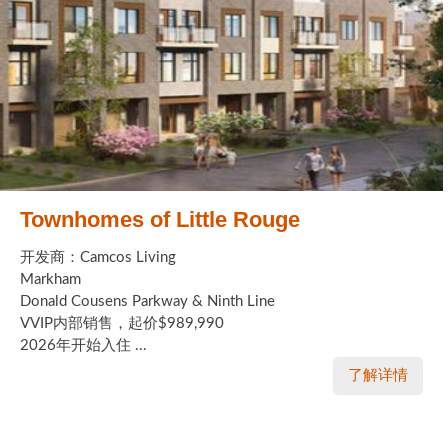
Townhomes of Little Rouge
开发商：Camcos Living
Markham
Donald Cousens Parkway & Ninth Line
VVIP内部销售，起价$989,990
2026年开始入住 ...
了解详情