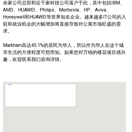
余家公司总部和近千家科技公司落户于此，其中包括IBM、
帮您卖房
AMD、HUAWEI、Philips、Mortorola、HP、Aviva、
Honeywell和HUAWEI等世界知名企业。越来越多IT公司的入
多伦多地产
驻和就业机会的大幅增加将直接导致对公寓市场旺盛的需
求。
楼花大全
Markham高达45.1%的居民为华人，所以作为华人在这个城
大多伦多地区楼花开发商名录
市生活的方便程度可想而知。如果您对万锦的楼花项目感兴
趣，欢迎联系我们咨询详情。
楼花地图
楼花转让专区
多伦多市中心楼花项目
怡陶碧谷社区介绍
怡陶碧谷楼花项目
北约克楼花项目