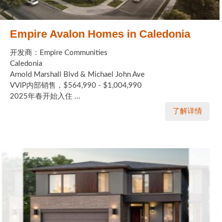
Empire Avalon Homes in Caledonia
开发商：Empire Communities
Caledonia
Arnold Marshall Blvd & Michael John Ave
VVIP内部销售，$564,990 - $1,004,990
2025年春开始入住 ...
了解详情