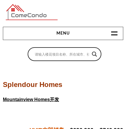
多伦多最新最全的楼花搜索引擎
MENU
地产相关
地产知识
买房指南
Splendour Homes
卖房指南
Mountainview Homes开发
贷款指南
租房指南
查询房源