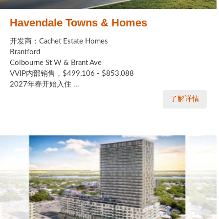
Havendale Towns & Homes
开发商：Cachet Estate Homes
Brantford
Colbourne St W & Brant Ave
VVIP内部销售，$499,106 - $853,088
2027年春开始入住 ...
了解详情