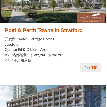
Poet & Perth Towns in Stratford
开发商：Reids Heritage Homes
Stratford
Quinlan Rd & O’Loane Ave
VVIP内部销售，$389,900- $768,900
2027年开始入住 ...
了解详情