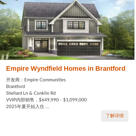
Empire Wyndfield Homes in Brantford
开发商：Empire Communities
Brantford
Shellard Ln & Conklin Rd
VVIP内部销售，$649,990 - $1,099,000
2025年夏开始入住 ...
了解详情