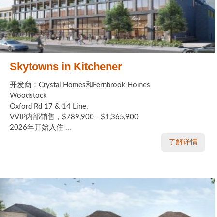
Skytowns in Kitchener
开发商：Crystal Homes和Fernbrook Homes
Woodstock
Oxford Rd 17 & 14 Line,
VVIP内部销售，$789,900 - $1,365,900
2026年开始入住 ...
了解详情