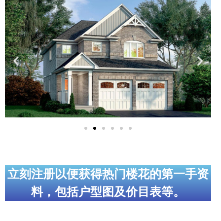
实用链接
加拿大房地产网站
大多伦多教育网站
大多伦多医疗机构
加拿大银行贷款机构
大多伦多交通网络
常用查询工具
地产杂谈
立刻注册以便获得热门楼花的第一手资
料，包括户型图及价目表等。
走近加拿大
为什么移民加拿大