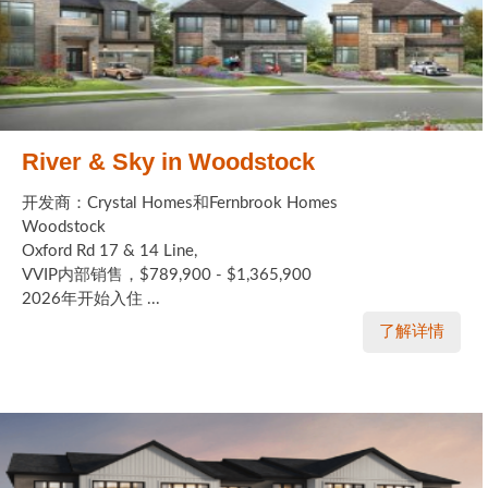
River & Sky in Woodstock
开发商：Crystal Homes和Fernbrook Homes
Woodstock
Oxford Rd 17 & 14 Line,
VVIP内部销售，$789,900 - $1,365,900
2026年开始入住 ...
了解详情