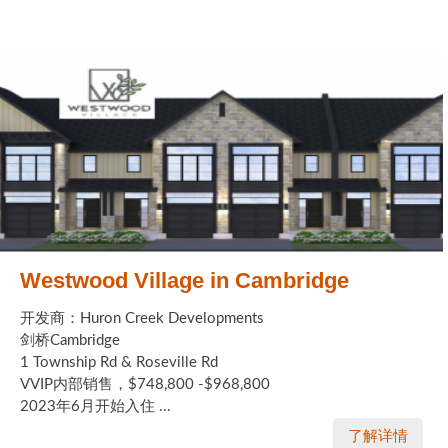
Westwood Village in Cambridge
开发商：Huron Creek Developments
剑桥Cambridge
1 Township Rd & Roseville Rd
VVIP内部销售，$748,800 -$968,800
2023年6月开始入住 ...
了解详情