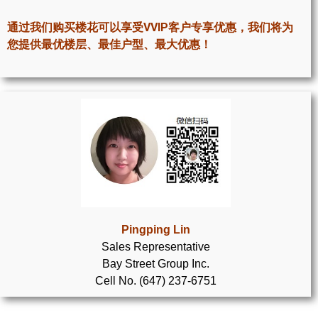
世嘉堡楼花项目
通过我们购买楼花可以享受VVIP客户专享优惠，我们将为
密西沙加社区介绍
您提供最优楼层、最佳户型、最大优惠！
密西沙加楼花项目
奥克维尔社区介绍
奥克维尔楼花项目
列治文山楼花项目
旺市楼花项目
万锦楼花项目
Pingping Lin
Sales Representative
新居民
Bay Street Group Inc.
Cell No. (647) 237-6751
新移民指南
留学生指南