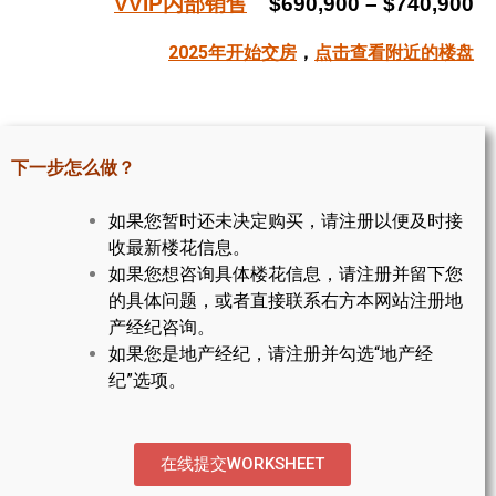
VVIP内部销售
$690,900 – $740,900
帮您卖房
2025年开始交房
，
点击查看附近的楼盘
多伦多地产
楼花大全
下一步怎么做？
大多伦多地区楼花开发商名录
如果您暂时还未决定购买，请注册以便及时接
楼花地图
收最新楼花信息。
如果您想咨询具体楼花信息，请注册并留下您
楼花转让专区
的具体问题，或者直接联系右方本网站注册地
多伦多市中心楼花项目
产经纪咨询。
如果您是地产经纪，请注册并勾选“地产经
怡陶碧谷社区介绍
纪”选项。
怡陶碧谷楼花项目
北约克楼花项目
在线提交WORKSHEET