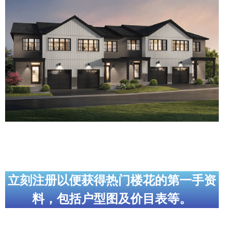
实用链接
加拿大房地产网站
大多伦多教育网站
大多伦多医疗机构
加拿大银行贷款机构
大多伦多交通网络
常用查询工具
地产杂谈
立刻注册以便获得热门楼花的第一手资
料，包括户型图及价目表等。
走近加拿大
为什么移民加拿大