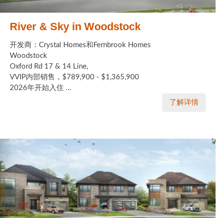
River & Sky in Woodstock
开发商：Crystal Homes和Fernbrook Homes
Woodstock
Oxford Rd 17 & 14 Line,
VVIP内部销售，$789,900 - $1,365,900
2026年开始入住 ...
了解详情