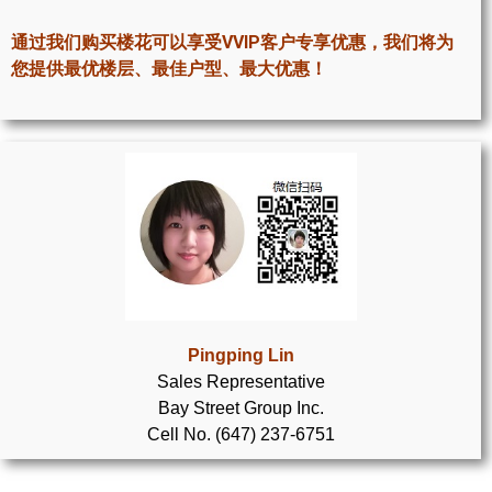
世嘉堡楼花项目
通过我们购买楼花可以享受VVIP客户专享优惠，我们将为
密西沙加社区介绍
您提供最优楼层、最佳户型、最大优惠！
密西沙加楼花项目
奥克维尔社区介绍
奥克维尔楼花项目
列治文山楼花项目
旺市楼花项目
万锦楼花项目
Pingping Lin
Sales Representative
新居民
Bay Street Group Inc.
Cell No. (647) 237-6751
新移民指南
留学生指南