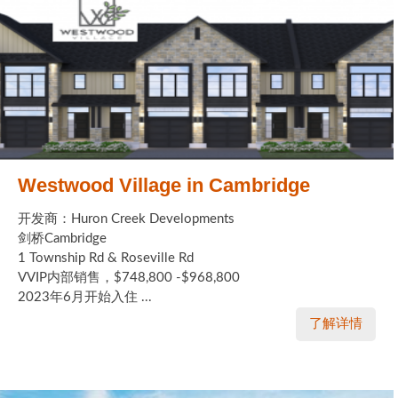
Westwood Village in Cambridge
开发商：Huron Creek Developments
剑桥Cambridge
1 Township Rd & Roseville Rd
VVIP内部销售，$748,800 -$968,800
2023年6月开始入住 ...
了解详情