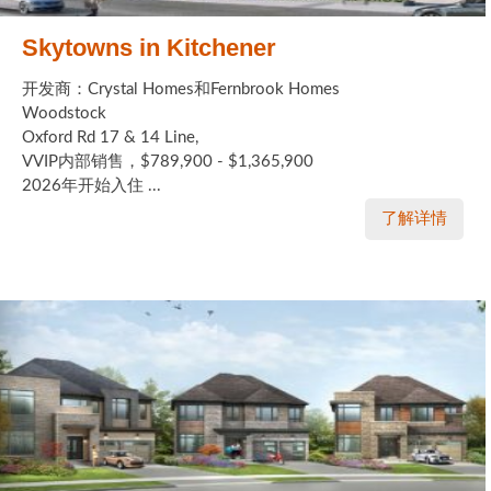
Skytowns in Kitchener
开发商：Crystal Homes和Fernbrook Homes
Woodstock
Oxford Rd 17 & 14 Line,
VVIP内部销售，$789,900 - $1,365,900
2026年开始入住 ...
了解详情