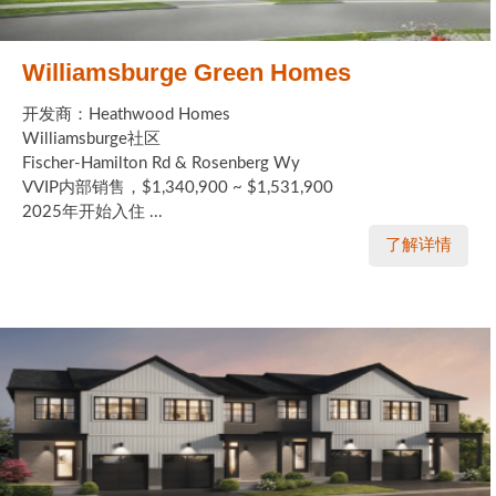
Williamsburge Green Homes
开发商：Heathwood Homes
Williamsburge社区
Fischer-Hamilton Rd & Rosenberg Wy
VVIP内部销售，$1,340,900 ~ $1,531,900
2025年开始入住 ...
了解详情