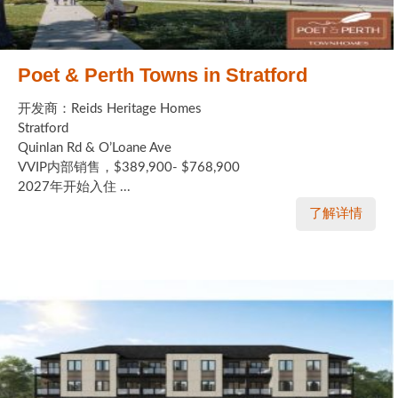
Poet & Perth Towns in Stratford
开发商：Reids Heritage Homes
Stratford
Quinlan Rd & O’Loane Ave
VVIP内部销售，$389,900- $768,900
2027年开始入住 ...
了解详情