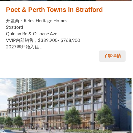
Poet & Perth Towns in Stratford
开发商：Reids Heritage Homes
Stratford
Quinlan Rd & O’Loane Ave
VVIP内部销售，$389,900- $768,900
2027年开始入住 ...
了解详情