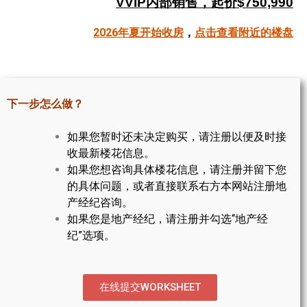
VVIP内部销售，起价$750,990
帮您卖房
2026年夏开始收房
，
点击查看附近的楼盘
多伦多地产
楼花大全
下一步怎么做？
大多伦多地区楼花开发商名录
如果您暂时还未决定购买，请注册以便及时接
楼花地图
收最新楼花信息。
如果您想咨询具体楼花信息，请注册并留下您
楼花转让专区
的具体问题，或者直接联系右方本网站注册地
多伦多市中心楼花项目
产经纪咨询。
如果您是地产经纪，请注册并勾选“地产经
怡陶碧谷社区介绍
纪”选项。
怡陶碧谷楼花项目
北约克楼花项目
在线提交WORKSHEET